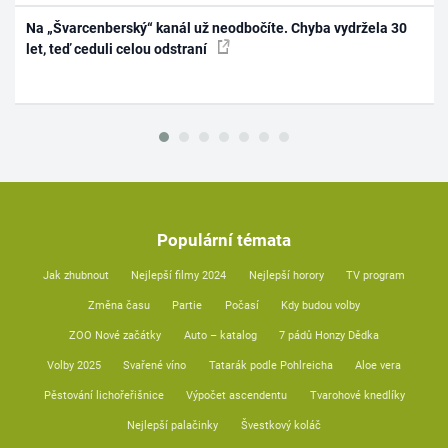
Na „Švarcenberský“ kanál už neodbočíte. Chyba vydržela 30
let, teď ceduli celou odstraní
Populární témata
Jak zhubnout
Nejlepší filmy 2024
Nejlepší horory
TV program
Změna času
Partie
Počasí
Kdy budou volby
ZOO Nové začátky
Auto – katalog
7 pádů Honzy Dědka
Volby 2025
Svařené víno
Tatarák podle Pohlreicha
Aloe vera
Pěstování lichořeřišnice
Výpočet ascendentu
Tvarohové knedlíky
Nejlepší palačinky
Švestkový koláč