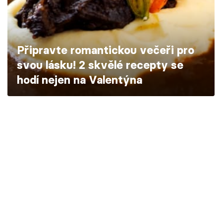
Škola vaření
Recepty z TV
Připravte romantickou večeři pro
Speciál: Cuketa
svou lásku! 2 skvělé recepty se
hodí nejen na Valentýna
Těhotnej kuchař
Sledujte prima+
Přihlášení
Sledujte nás