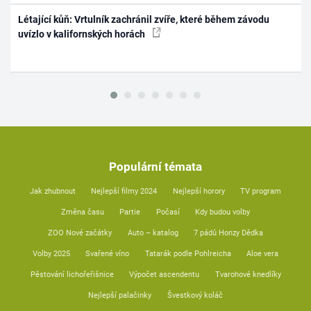
Létající kůň: Vrtulník zachránil zvíře, které během závodu
uvízlo v kalifornských horách
Populární témata
Jak zhubnout
Nejlepší filmy 2024
Nejlepší horory
TV program
Změna času
Partie
Počasí
Kdy budou volby
ZOO Nové začátky
Auto – katalog
7 pádů Honzy Dědka
Volby 2025
Svařené víno
Tatarák podle Pohlreicha
Aloe vera
Pěstování lichořeřišnice
Výpočet ascendentu
Tvarohové knedlíky
Nejlepší palačinky
Švestkový koláč