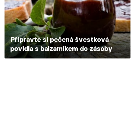
Škola vaření
Recepty z TV
Speciál: Cuketa
Připravte si pečená švestková
povidla s balzamikem do zásoby
Těhotnej kuchař
Sledujte prima+
Přihlášení
Sledujte nás