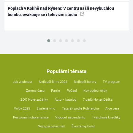
Poplach v Kolíně nad Rýnem: V centru našli nevybuchlou
bombu, evakuuje se i televizní studio
Populární témata
Jak zhubnout
Nejlepší filmy 2024
Nejlepší horory
TV program
Změna času
Partie
Počasí
Kdy budou volby
ZOO Nové začátky
Auto – katalog
7 pádů Honzy Dědka
Volby 2025
Svařené víno
Tatarák podle Pohlreicha
Aloe vera
Pěstování lichořeřišnice
Výpočet ascendentu
Tvarohové knedlíky
Nejlepší palačinky
Švestkový koláč