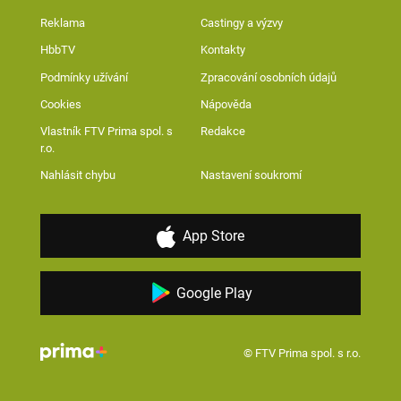
Reklama
Castingy a výzvy
HbbTV
Kontakty
Podmínky užívání
Zpracování osobních údajů
Cookies
Nápověda
Vlastník FTV Prima spol. s
Redakce
r.o.
Nahlásit chybu
Nastavení soukromí
App Store
Google Play
© FTV Prima spol. s r.o.