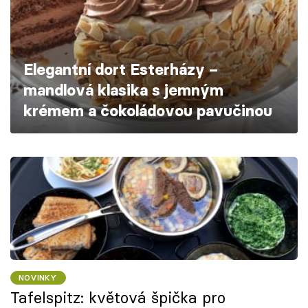
Škola vaření
Recepty z TV
Elegantní dort Esterházy –
Speciál: Cuketa
mandlová klasika s jemným
krémem a čokoládovou pavučinou
Těhotnej kuchař
Sledujte prima+
Přihlášení
Sledujte nás
NOVINKY
Tafelspitz: květová špička pro