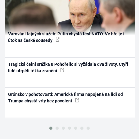
Varování tajných služeb: Putin chystá test NATO. Ve hře je i
útok na české sousedy
Tragická čelní srážka u Pohořelic si vyžádala dva životy. Čtyři
lidé utrpěli těžká zranění
Grónsko v pohotovosti: Americká firma napojená na lidi od
Trumpa chystá vrty bez povolení