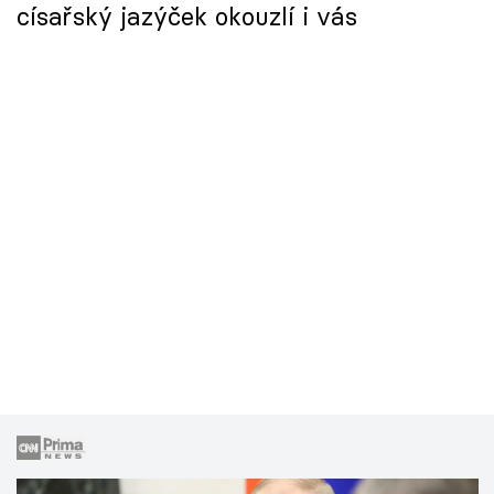
císařský jazýček okouzlí i vás