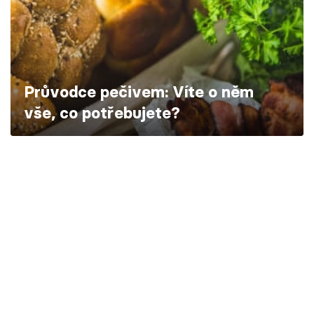
Škola vaření
Recepty z TV
Speciál: Cuketa
Průvodce pečivem: Víte o něm
vše, co potřebujete?
Těhotnej kuchař
Sledujte prima+
Přihlášení
Sledujte nás