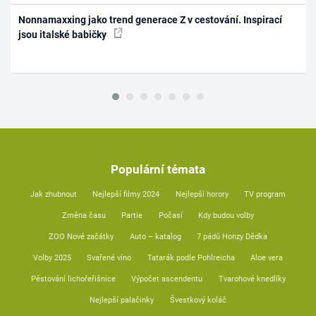
Nonnamaxxing jako trend generace Z v cestování. Inspirací
jsou italské babičky
Populární témata
Jak zhubnout
Nejlepší filmy 2024
Nejlepší horory
TV program
Změna času
Partie
Počasí
Kdy budou volby
ZOO Nové začátky
Auto – katalog
7 pádů Honzy Dědka
Volby 2025
Svařené víno
Tatarák podle Pohlreicha
Aloe vera
Pěstování lichořeřišnice
Výpočet ascendentu
Tvarohové knedlíky
Nejlepší palačinky
Švestkový koláč