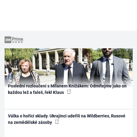
Poslední rozloučení s Milanem Knížákem: Odmítejme jako on
každou lež a faleš, řekl Klaus
Válka o hořící sklady. Ukrajinci udeřili na Wildberries, Rusové
na zemědělské zásoby