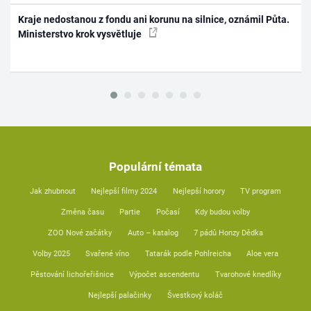
Kraje nedostanou z fondu ani korunu na silnice, oznámil Půta.
Ministerstvo krok vysvětluje
Populární témata
Jak zhubnout
Nejlepší filmy 2024
Nejlepší horory
TV program
Změna času
Partie
Počasí
Kdy budou volby
ZOO Nové začátky
Auto – katalog
7 pádů Honzy Dědka
Volby 2025
Svařené víno
Tatarák podle Pohlreicha
Aloe vera
Pěstování lichořeřišnice
Výpočet ascendentu
Tvarohové knedlíky
Nejlepší palačinky
Švestkový koláč