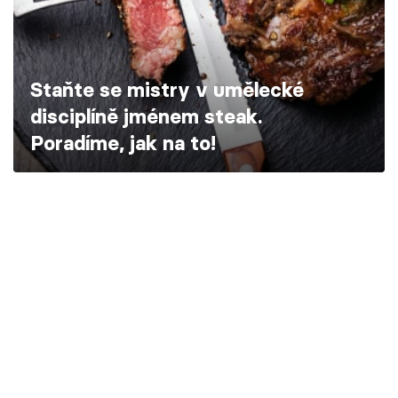
Škola vaření
Recepty z TV
Staňte se mistry v umělecké
Speciál: Cuketa
disciplíně jménem steak.
Poradíme, jak na to!
Těhotnej kuchař
Sledujte prima+
Přihlášení
Sledujte nás