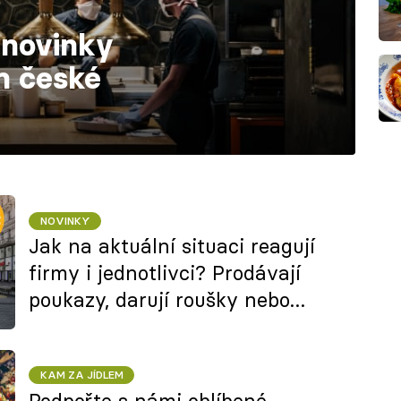
 novinky
m české
NOVINKY
Jak na aktuální situaci reagují
firmy i jednotlivci? Prodávají
poukazy, darují roušky nebo
vytvářejí nové projekty na
podporu gastronomie
KAM ZA JÍDLEM
Podpořte s námi oblíbené