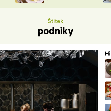
ŠÉFREDAK
VYCHYTÁVKY
SOUTĚŽ FR
NA NÁKUPECH
Štítek
ČASOPIS
podniky
Hi