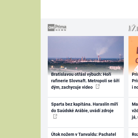
Bratislavou otřásl výbuch: Hoří
Pri
rafinerie Slovnaft. Metropolí se šíří
Pri
dým, zachycuje video
i n
Sparta bez kapitána. Haraslín míří
Ma
do Saúdské Arábie, uvádí zdroje
vž
já,
Útok nožem v Tanvaldu: Pachatel
Ro