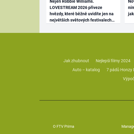
Nejen Robbie Williams.
No
LOVESTREAM 2026 přiveze
ním
hvězdy, které běžně uvidíte jen na
ja
největších světových festivalech
Jak zhubnout
Nejlepší filmy 2024
Auto – katalog
7 pádů Honzy
Výpoč
O FTV Prima
Manag