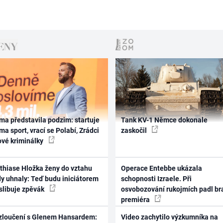
ma představila podzim: startuje
Tank KV-1 Němce dokonale
ma sport, vrací se Polabí, Zrádci
zaskočil
ové kriminálky
thiase Hložka ženy do vztahu
Operace Entebbe ukázala
dy uhnaly: Teď budu iniciátorem
schopnosti Izraele. Při
 slibuje zpěvák
osvobozování rukojmích padl br
premiéra
zloučení s Glenem Hansardem:
Video zachytilo výzkumníka na