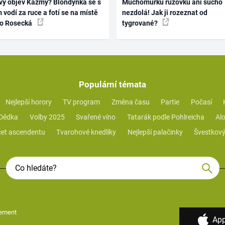
vý objev Kazmy? Blondýnka se s
Muchomůrku růžovku ani sucho
 vodí za ruce a fotí se na místě
nezdolá! Jak ji rozeznat od
ko Rosecká
tygrované?
Populární témata
Nejlepší horory
TV program
Změna času
Partie
Počasí
 Dědka
Volby 2025
Svařené víno
Tatarák podle Pohlreicha
Alo
et ascendentu
Tvarohové knedlíky
Nejlepší palačinky
Švestkový
ement
App