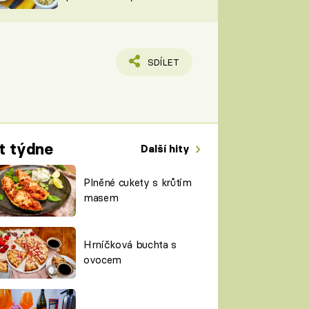
TORKY
ESH
SDÍLET
t týdne
Další hity
Plněné cukety s krůtím
masem
Hrníčková buchta s
ovocem