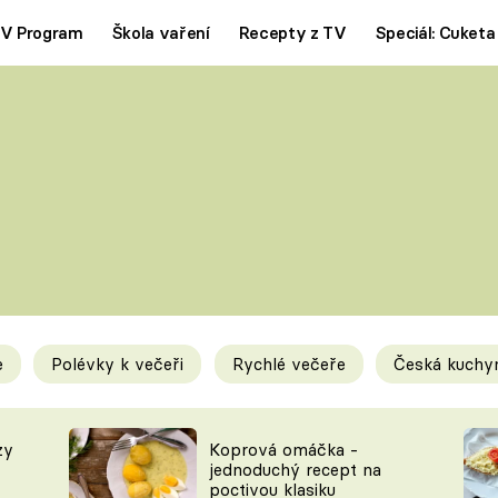
V Program
Škola vaření
Recepty z TV
Speciál: Cuketa
Polévky
Saláty
ČESKÁ KLASIKA
TĚSTOVIN
SILNÉ VÝVARY
SLADKÉ
KRÉMOVÉ
BEZMASÁ J
e
Polévky k večeři
Rychlé večeře
Česká kuchy
y
Tipy a triky
Novink
zy
Koprová omáčka -
jednoduchý recept na
poctivou klasiku
KAM ZA JÍDLEM
BLOG