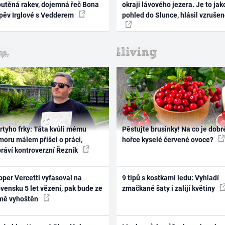
outěná rakev, dojemná řeč Bona
okraji lávového jezera. Je to jak
zpěv Irglové s Vedderem
pohled do Slunce, hlásil vzruše
rtyho frky: Táta kvůli mému
Pěstujte brusinky! Na co je dobr
oru málem přišel o práci,
hořce kyselé červené ovoce?
práví kontroverzní Řezník
per Vercetti vyfasoval na
9 tipů s kostkami ledu: Vyhladí
vensku 5 let vězení, pak bude ze
zmačkané šaty i zalijí květiny
mě vyhoštěn