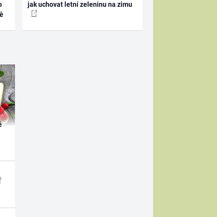
o
jak uchovat letní zeleninu na zimu
ně
é