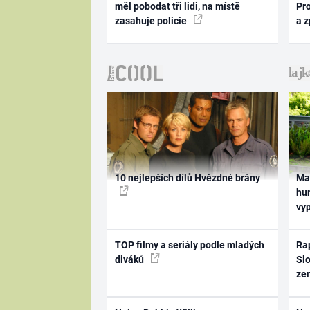
měl pobodat tři lidi, na místě
Pr
zasahuje policie
a 
10 nejlepších dílů Hvězdné brány
Ma
hum
vy
TOP filmy a seriály podle mladých
Rap
diváků
Slo
ze