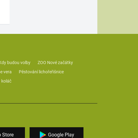
Kdy budou volby
ZOO Nové začátky
e vera
Pěstování lichořeřišnice
 koláč
 Store
Google Play