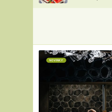
nepotřebujete troubu
ZDENĚK
ČESKO NA TALÍŘI
POHLREICH
KAROLÍNA,
JAROSLAV SAPÍK
DOMÁCÍ
KUCHAŘKA
KAROLÍNA
KAMBERSKÁ
NOVINKY