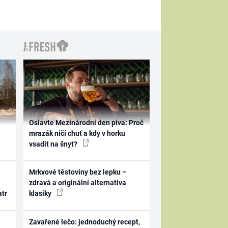
Oslavte Mezinárodní den piva: Proč
mrazák ničí chuť a kdy v horku
vsadit na šnyt?
Mrkvové těstoviny bez lepku –
zdravá a originální alternativa
atr
klasiky
Zavařené lečo: jednoduchý recept,