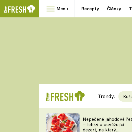
Menu
Recepty
Články
T
Oblíbené
Přílohy
recepty
HRANOLKY
HOUBY
KNEDLÍKY
DÝNĚ
KAŠE
RYCHLOVKY
Trendy:
Kuř
Populární
Videorecept
Nepečené jahodové ře
– lehký a osvěžující
kuchaři
dezert, na který
TEĎ VAŘÍ ŠÉF!