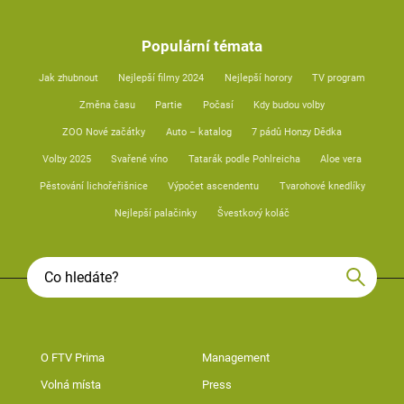
Populární témata
Jak zhubnout
Nejlepší filmy 2024
Nejlepší horory
TV program
Změna času
Partie
Počasí
Kdy budou volby
ZOO Nové začátky
Auto – katalog
7 pádů Honzy Dědka
Volby 2025
Svařené víno
Tatarák podle Pohlreicha
Aloe vera
Pěstování lichořeřišnice
Výpočet ascendentu
Tvarohové knedlíky
Nejlepší palačinky
Švestkový koláč
O FTV Prima
Management
Volná místa
Press