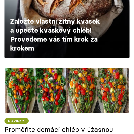
Škola vaření
Založte vlastní žitný kvásek
Recepty z TV
a upečte kváskový chléb!
Speciál: Cuketa
Provedeme vás tím krok za
krokem
Těhotnej kuchař
Sledujte prima+
Přihlášení
Sledujte nás
NOVINKY
Proměňte domácí chléb v úžasnou