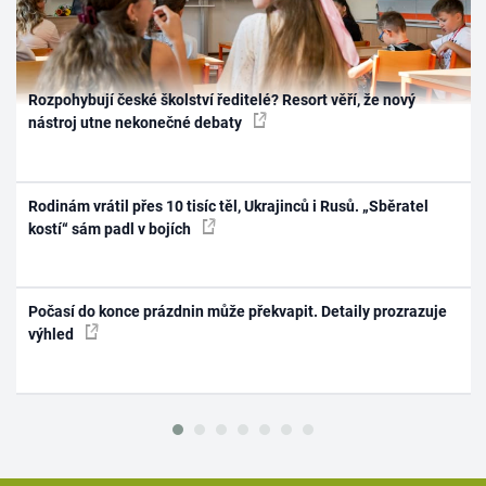
Rozpohybují české školství ředitelé? Resort věří, že nový
nástroj utne nekonečné debaty
Rodinám vrátil přes 10 tisíc těl, Ukrajinců i Rusů. „Sběratel
kostí“ sám padl v bojích
Počasí do konce prázdnin může překvapit. Detaily prozrazuje
výhled