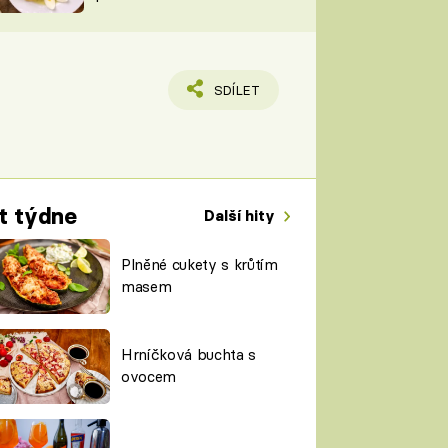
TORKY
ESH
SDÍLET
t týdne
Další hity
Plněné cukety s krůtím
masem
Hrníčková buchta s
ovocem