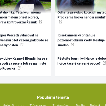
rtyho frky: Táta kvůli mému
Odhalte pravdu o kočičích mýtec
oru málem přišel o práci,
Proč černá kočka nenosí smůlu?
práví kontroverzní Řezník
per Vercetti vyfasoval na
Ibišek americký přitahuje
vensku 5 let vězení, pak bude ze
pozornost obřími květy. Pěstuje 
mě vyhoštěn
snadno
vý objev Kazmy? Blondýnka se s
Pěstujte brusinky! Na co je dobr
 vodí za ruce a fotí se na místě
hořce kyselé červené ovoce?
ko Rosecká
Populární témata
Nejlepší horory
TV program
Změna času
Partie
Počasí