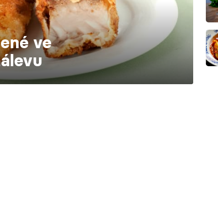
žené ve
álevu