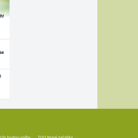
h!
se
é
Kdy budou volby
ZOO Nové začátky