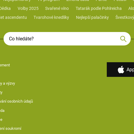
 Dědka
Volby 2025
Svařené víno
Tatarák podle Pohlreicha
Alo
et ascendentu
Tvarohové knedlíky
Nejlepší palačinky
Švestkový
ement
App
y a výzvy
ty
vání osobních údajů
ěda
ce
ení soukromí