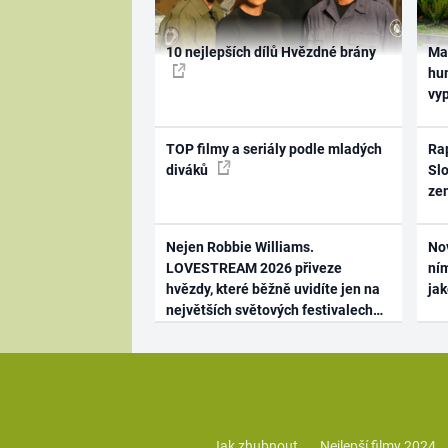
10 nejlepších dílů Hvězdné brány
Ma
hum
vy
TOP filmy a seriály podle mladých
Rap
diváků
Slo
ze
Nejen Robbie Williams.
No
LOVESTREAM 2026 přiveze
ním
hvězdy, které běžně uvidíte jen na
ja
největších světových festivalech
Jak zhubnout
Nejlepší filmy 2024