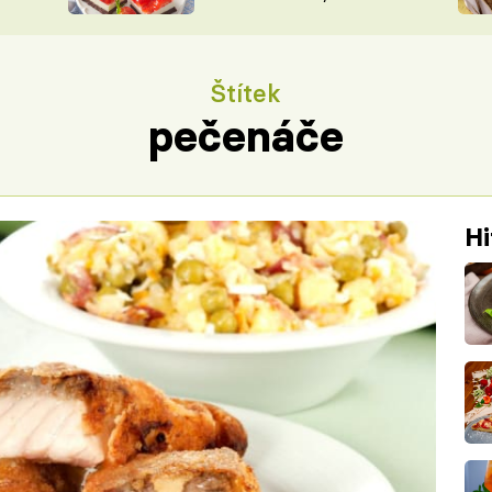
nepotřebujete troubu
ŠÉFREDAK
VYCHYTÁVKY
SOUTĚŽ FR
NA NÁKUPECH
Štítek
ČASOPIS
pečenáče
Hi