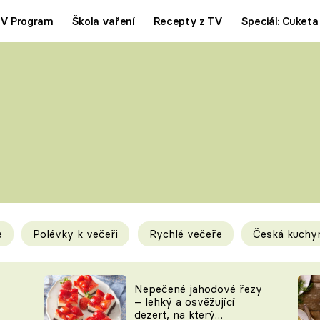
V Program
Škola vaření
Recepty z TV
Speciál: Cuketa
Polévky
Saláty
ČESKÁ KLASIKA
TĚSTOVIN
SILNÉ VÝVARY
SLADKÉ
KRÉMOVÉ
BEZMASÁ J
e
Polévky k večeři
Rychlé večeře
Česká kuchy
y
Tipy a triky
Novink
Nepečené jahodové řezy
– lehký a osvěžující
dezert, na který
KAM ZA JÍDLEM
BLOG