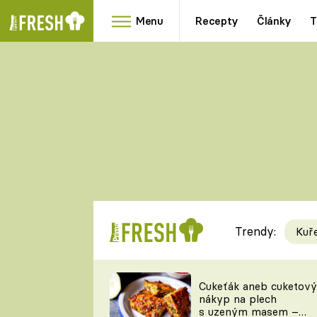
Menu
Recepty
Články
T
Oblíbené
Přílohy
recepty
HRANOLKY
HOUBY
KNEDLÍKY
DÝNĚ
KAŠE
RYCHLOVKY
Trendy:
Kuř
Populární
Videorecept
Cukeťák aneb cuketový
nákyp na plech
kuchaři
s uzeným masem –
TEĎ VAŘÍ ŠÉF!