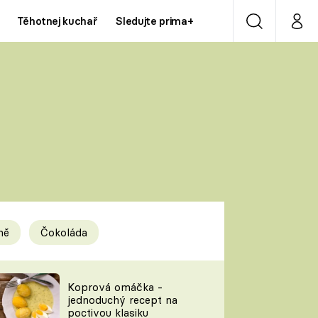
Těhotnej kuchař
Sledujte prima+
Vyhledávání
Můj p
Prima+
Y
CNN Prima NEWS
Prima ZOOM
ÍDLA
Prima LIVING
Prima Ženy
ně
Čokoláda
Prima LAJK
y
Koprová omáčka -
jednoduchý recept na
Sledujte nás
poctivou klasiku