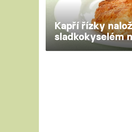
Kapří řízky nalo
sladkokyselém n