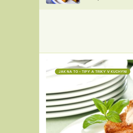
skvělý způsob, jak
ZDENĚK
zpracovat přerostlé
ČESKO NA TALÍŘI
cukety
POHLREICH
KAROLÍNA,
JAROSLAV SAPÍK
DOMÁCÍ
KUCHAŘKA
KAROLÍNA
KAMBERSKÁ
JAK NA TO - TIPY A TRIKY V KUCHYNI