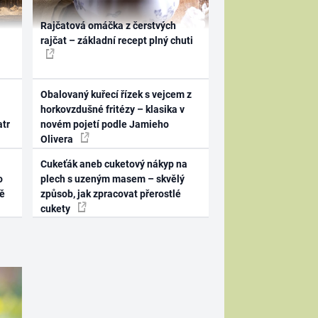
Rajčatová omáčka z čerstvých
rajčat – základní recept plný chuti
Obalovaný kuřecí řízek s vejcem z
horkovzdušné fritézy – klasika v
atr
novém pojetí podle Jamieho
Olivera
Cukeťák aneb cuketový nákyp na
o
plech s uzeným masem – skvělý
ně
způsob, jak zpracovat přerostlé
cukety