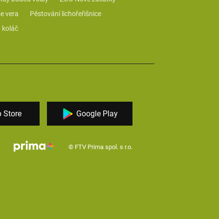
e vera
Pěstování lichořeřišnice
 koláč
 Store
Google Play
© FTV Prima spol. s r.o.