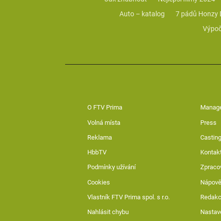
Auto – katalog
7 pádů Honzy
Výpoč
O FTV Prima
Manag
Volná místa
Press
Reklama
Casting
HbbTV
Kontak
Podmínky užívání
Zpraco
Cookies
Nápov
Vlastník FTV Prima spol. s r.o.
Redak
Nahlásit chybu
Nastav