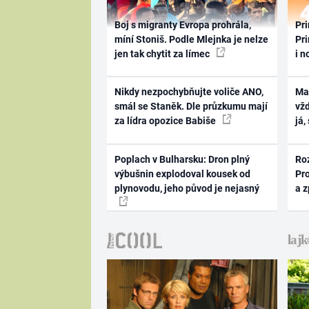
Boj s migranty Evropa prohrála,
Pri
míní Stoniš. Podle Mlejnka je nelze
Pri
jen tak chytit za límec
i n
Nikdy nezpochybňujte voliče ANO,
Ma
smál se Staněk. Dle průzkumu mají
vž
za lídra opozice Babiše
já,
Poplach v Bulharsku: Dron plný
Ro
výbušnin explodoval kousek od
Pr
plynovodu, jeho původ je nejasný
a 