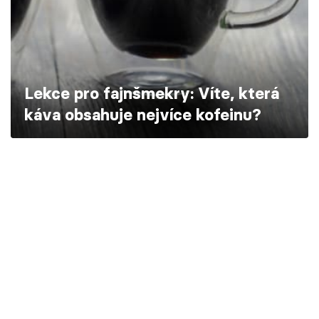
Škola vaření
Recepty z TV
Speciál: Cuketa
Lekce pro fajnšmekry: Víte, která
káva obsahuje nejvíce kofeinu?
Těhotnej kuchař
Sledujte prima+
Přihlášení
Sledujte nás