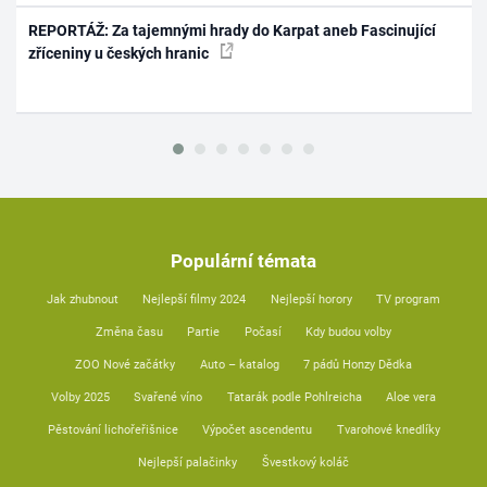
REPORTÁŽ: Za tajemnými hrady do Karpat aneb Fascinující
zříceniny u českých hranic
Populární témata
Jak zhubnout
Nejlepší filmy 2024
Nejlepší horory
TV program
Změna času
Partie
Počasí
Kdy budou volby
ZOO Nové začátky
Auto – katalog
7 pádů Honzy Dědka
Volby 2025
Svařené víno
Tatarák podle Pohlreicha
Aloe vera
Pěstování lichořeřišnice
Výpočet ascendentu
Tvarohové knedlíky
Nejlepší palačinky
Švestkový koláč