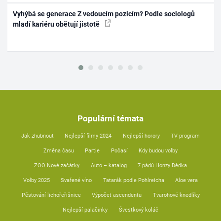
Vyhýbá se generace Z vedoucím pozicím? Podle sociologů
mladí kariéru obětují jistotě
Populární témata
Jak zhubnout
Nejlepší filmy 2024
Nejlepší horory
TV program
Změna času
Partie
Počasí
Kdy budou volby
ZOO Nové začátky
Auto – katalog
7 pádů Honzy Dědka
Volby 2025
Svařené víno
Tatarák podle Pohlreicha
Aloe vera
Pěstování lichořeřišnice
Výpočet ascendentu
Tvarohové knedlíky
Nejlepší palačinky
Švestkový koláč