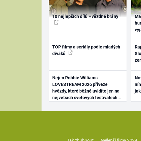
10 nejlepších dílů Hvězdné brány
Ma
hum
vy
TOP filmy a seriály podle mladých
Rap
diváků
Slo
ze
Nejen Robbie Williams.
No
LOVESTREAM 2026 přiveze
ním
hvězdy, které běžně uvidíte jen na
ja
největších světových festivalech
Jak zhubnout
Nejlepší filmy 2024