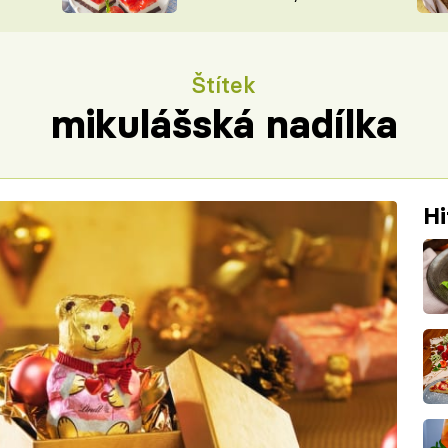
nepotřebujete troubu
ŠÉFREDAK
VYCHYTÁVKY
SOUTĚŽ FR
NA NÁKUPECH
Štítek
ČASOPIS
mikulášská nadílka
Hi