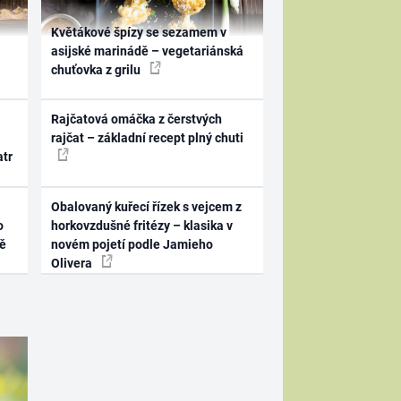
Květákové špízy se sezamem v
asijské marinádě – vegetariánská
chuťovka z grilu
Rajčatová omáčka z čerstvých
rajčat – základní recept plný chuti
atr
Obalovaný kuřecí řízek s vejcem z
o
horkovzdušné fritézy – klasika v
ně
novém pojetí podle Jamieho
Olivera