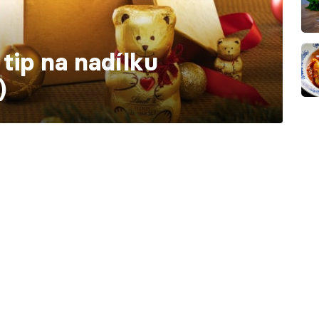
 tip na nadílku
)