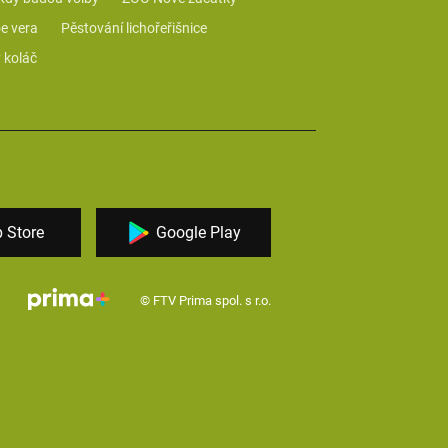
e vera
Pěstování lichořeřišnice
 koláč
 Store
Google Play
© FTV Prima spol. s r.o.