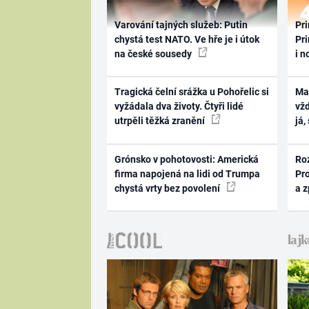
Varování tajných služeb: Putin
Pri
chystá test NATO. Ve hře je i útok
Pri
na české sousedy
i n
Tragická čelní srážka u Pohořelic si
Ma
vyžádala dva životy. Čtyři lidé
vž
utrpěli těžká zranění
já,
Grónsko v pohotovosti: Americká
Ro
firma napojená na lidi od Trumpa
Pr
chystá vrty bez povolení
a 