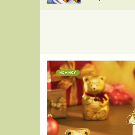
skvělý způsob, jak
ZDENĚK
zpracovat přerostlé
ČESKO NA TALÍŘI
cukety
POHLREICH
KAROLÍNA,
JAROSLAV SAPÍK
DOMÁCÍ
KUCHAŘKA
KAROLÍNA
KAMBERSKÁ
NOVINKY