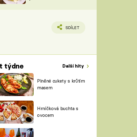
TORKY
ESH
SDÍLET
t týdne
Další hity
Plněné cukety s krůtím
masem
Hrníčková buchta s
ovocem