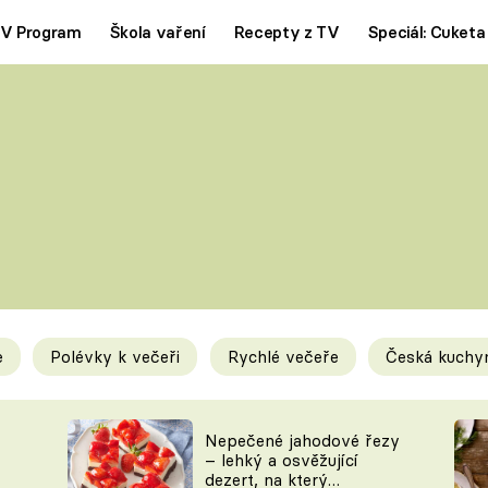
V Program
Škola vaření
Recepty z TV
Speciál: Cuketa
Polévky
Saláty
ČESKÁ KLASIKA
TĚSTOVIN
SILNÉ VÝVARY
SLADKÉ
KRÉMOVÉ
BEZMASÁ J
e
Polévky k večeři
Rychlé večeře
Česká kuchy
y
Tipy a triky
Novink
Nepečené jahodové řezy
– lehký a osvěžující
dezert, na který
KAM ZA JÍDLEM
BLOG