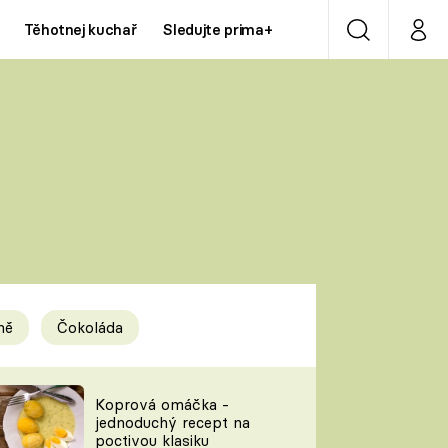
Těhotnej kuchař
Sledujte prima+
Vyhledávání
Můj p
Prima+
Y
CNN Prima NEWS
Prima ZOOM
ÍDLA
Prima LIVING
Prima Ženy
ně
Čokoláda
Prima LAJK
y
Koprová omáčka -
jednoduchý recept na
Sledujte nás
poctivou klasiku