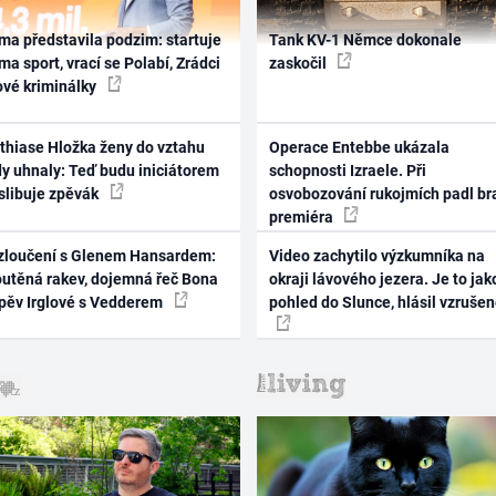
ma představila podzim: startuje
Tank KV-1 Němce dokonale
ma sport, vrací se Polabí, Zrádci
zaskočil
ové kriminálky
thiase Hložka ženy do vztahu
Operace Entebbe ukázala
dy uhnaly: Teď budu iniciátorem
schopnosti Izraele. Při
 slibuje zpěvák
osvobozování rukojmích padl br
premiéra
zloučení s Glenem Hansardem:
Video zachytilo výzkumníka na
outěná rakev, dojemná řeč Bona
okraji lávového jezera. Je to jak
zpěv Irglové s Vedderem
pohled do Slunce, hlásil vzruše