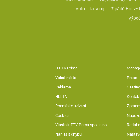
Auto – katalog
7 pádů Honzy
Výpoč
O FTV Prima
Manag
Volná místa
Press
Reklama
Casting
HbbTV
Kontak
Podmínky užívání
Zpraco
Cookies
Nápov
Vlastník FTV Prima spol. s r.o.
Redak
Nahlásit chybu
Nastav