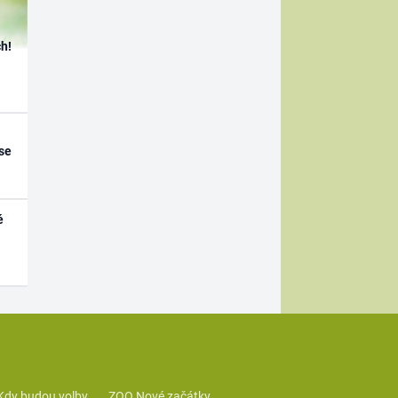
h!
se
é
Kdy budou volby
ZOO Nové začátky