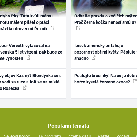
rtyho frky: Táta kvůli mému
Odhalte pravdu o kočičích mýtec
oru málem přišel o práci,
Proč černá kočka nenosí smůlu?
práví kontroverzní Řezník
per Vercetti vyfasoval na
Ibišek americký přitahuje
vensku 5 let vězení, pak bude ze
pozornost obřími květy. Pěstuje 
mě vyhoštěn
snadno
vý objev Kazmy? Blondýnka se s
Pěstujte brusinky! Na co je dobr
 vodí za ruce a fotí se na místě
hořce kyselé červené ovoce?
ko Rosecká
Populární témata
Nejlepší horory
TV program
Změna času
Partie
Počasí