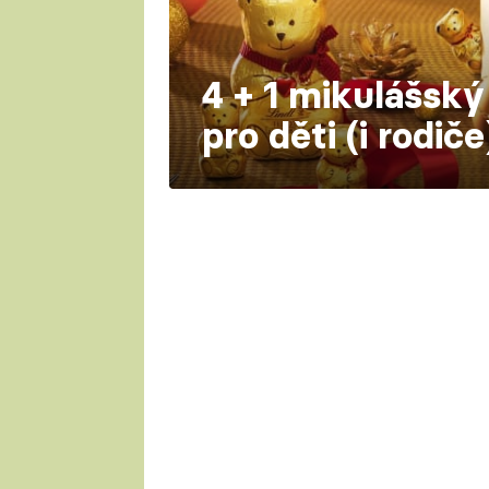
4 + 1 mikulášský
pro děti (i rodiče