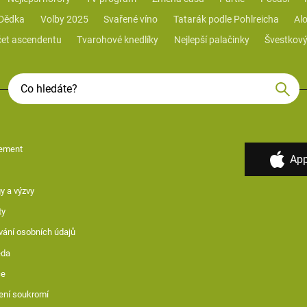
 Dědka
Volby 2025
Svařené víno
Tatarák podle Pohlreicha
Alo
et ascendentu
Tvarohové knedlíky
Nejlepší palačinky
Švestkový
ement
App
y a výzvy
ty
vání osobních údajů
ěda
ce
ení soukromí