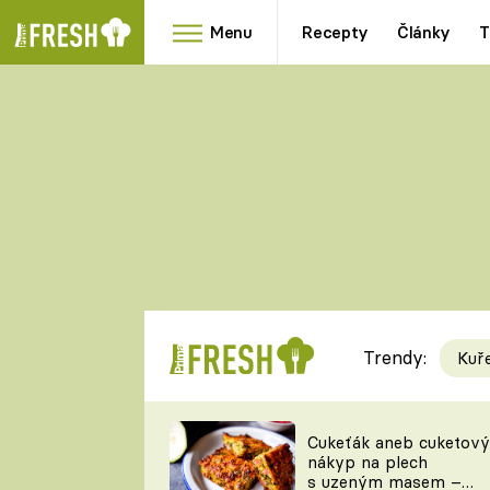
Menu
Recepty
Články
T
Oblíbené
Přílohy
recepty
HRANOLKY
HOUBY
KNEDLÍKY
DÝNĚ
KAŠE
RYCHLOVKY
Trendy:
Kuř
Populární
Videorecept
Cukeťák aneb cuketový
nákyp na plech
kuchaři
s uzeným masem –
TEĎ VAŘÍ ŠÉF!