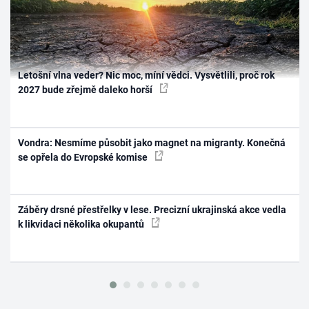
Letošní vlna veder? Nic moc, míní vědci. Vysvětlili, proč rok
2027 bude zřejmě daleko horší
Vondra: Nesmíme působit jako magnet na migranty. Konečná
se opřela do Evropské komise
Záběry drsné přestřelky v lese. Precizní ukrajinská akce vedla
k likvidaci několika okupantů