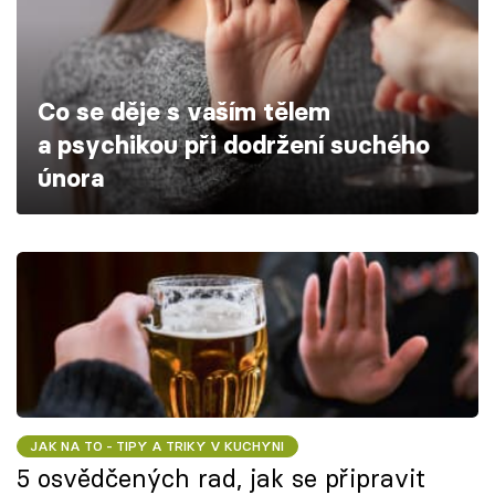
Škola vaření
Recepty z TV
Co se děje s vaším tělem
Speciál: Cuketa
a psychikou při dodržení suchého
února
Těhotnej kuchař
Sledujte prima+
Přihlášení
Sledujte nás
JAK NA TO - TIPY A TRIKY V KUCHYNI
5 osvědčených rad, jak se připravit