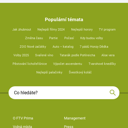
Populární témata
Jak zhubnout
Nejlepší filmy 2024
Nejlepší horory
TV program
Změna času
Partie
Počasí
Kdy budou volby
ZOO Nové začátky
Auto – katalog
7 pádů Honzy Dědka
Volby 2025
Svařené víno
Tatarák podle Pohlreicha
Aloe vera
Pěstování lichořeřišnice
Výpočet ascendentu
Tvarohové knedlíky
Nejlepší palačinky
Švestkový koláč
O FTV Prima
Management
Volná místa
Press