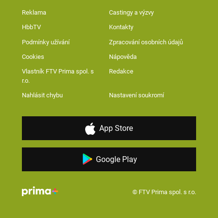
Reklama
Castingy a výzvy
HbbTV
Kontakty
Podmínky užívání
Zpracování osobních údajů
Cookies
Nápověda
Vlastník FTV Prima spol. s
Redakce
r.o.
Nahlásit chybu
Nastavení soukromí
App Store
Google Play
© FTV Prima spol. s r.o.