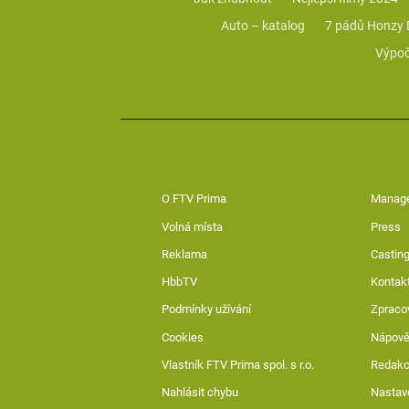
Auto – katalog
7 pádů Honzy
Výpoč
O FTV Prima
Manag
Volná místa
Press
Reklama
Casting
HbbTV
Kontak
Podmínky užívání
Zpraco
Cookies
Nápov
Vlastník FTV Prima spol. s r.o.
Redak
Nahlásit chybu
Nastav