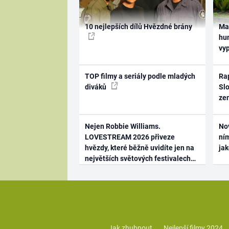
10 nejlepších dílů Hvězdné brány
Ma
hum
vy
TOP filmy a seriály podle mladých
Rap
diváků
Slo
ze
Nejen Robbie Williams.
No
LOVESTREAM 2026 přiveze
ním
hvězdy, které běžně uvidíte jen na
ja
největších světových festivalech
Jak zhubnout
Nejlepší filmy 2024