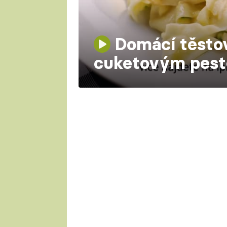
Domácí těstov
cuketovým pes