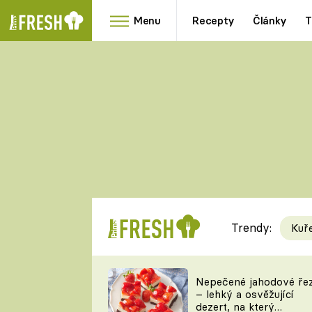
Menu
Recepty
Články
T
Oblíbené
Přílohy
recepty
HRANOLKY
HOUBY
KNEDLÍKY
DÝNĚ
KAŠE
RYCHLOVKY
Trendy:
Kuř
Populární
Videorecept
Nepečené jahodové ře
– lehký a osvěžující
kuchaři
dezert, na který
TEĎ VAŘÍ ŠÉF!