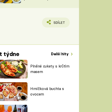
TORKY
ESH
SDÍLET
t týdne
Další hity
Plněné cukety s krůtím
masem
Hrníčková buchta s
ovocem