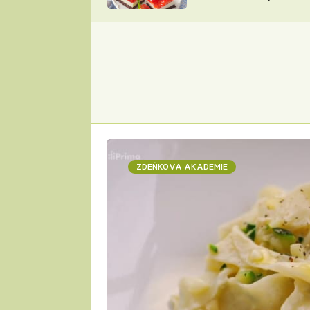
nepotřebujete troubu
ZDENĚK
ČESKO NA TALÍŘI
POHLREICH
KAROLÍNA,
JAROSLAV SAPÍK
DOMÁCÍ
KUCHAŘKA
KAROLÍNA
KAMBERSKÁ
ZDEŇKOVA AKADEMIE