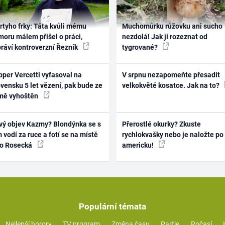
rtyho frky: Táta kvůli mému
Muchomůrku růžovku ani sucho
oru málem přišel o práci,
nezdolá! Jak ji rozeznat od
práví kontroverzní Řezník
tygrované?
per Vercetti vyfasoval na
V srpnu nezapomeňte přesadit
vensku 5 let vězení, pak bude ze
velkokvěté kosatce. Jak na to?
mě vyhoštěn
vý objev Kazmy? Blondýnka se s
Přerostlé okurky? Zkuste
 vodí za ruce a fotí se na místě
rychlokvašky nebo je naložte po
ko Rosecká
americku!
Populární témata
Nejlepší horory
TV program
Změna času
Partie
Počasí