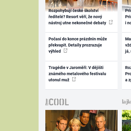
Rozpohybují české školství
Pri
ředitelé? Resort věří, že nový
Pri
nástroj utne nekonečné debaty
i n
Počasí do konce prázdnin může
Ma
překvapit. Detaily prozrazuje
vž
výhled
já,
Tragédie v Jaroměři: V dějišti
Ro
známého metalového festivalu
Pr
utonul muž
a 