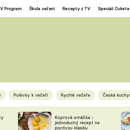
V Program
Škola vaření
Recepty z TV
Speciál: Cuketa
Polévky
Saláty
ČESKÁ KLASIKA
TĚSTOVIN
SILNÉ VÝVARY
SLADKÉ
KRÉMOVÉ
BEZMASÁ J
e
Polévky k večeři
Rychlé večeře
Česká kuchy
y
Tipy a triky
Novink
zy
Koprová omáčka -
jednoduchý recept na
poctivou klasiku
KAM ZA JÍDLEM
BLOG