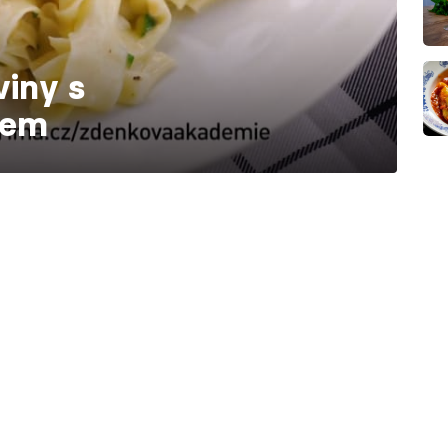
iny s
tem