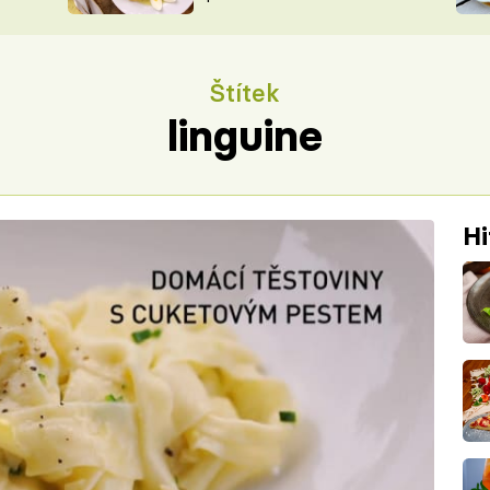
ŠÉFREDAK
VYCHYTÁVKY
SOUTĚŽ FR
NA NÁKUPECH
Štítek
ČASOPIS
linguine
Hi