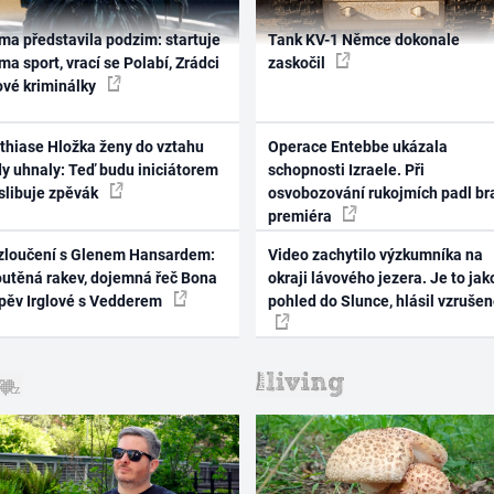
ma představila podzim: startuje
Tank KV-1 Němce dokonale
ma sport, vrací se Polabí, Zrádci
zaskočil
ové kriminálky
thiase Hložka ženy do vztahu
Operace Entebbe ukázala
dy uhnaly: Teď budu iniciátorem
schopnosti Izraele. Při
 slibuje zpěvák
osvobozování rukojmích padl br
premiéra
zloučení s Glenem Hansardem:
Video zachytilo výzkumníka na
outěná rakev, dojemná řeč Bona
okraji lávového jezera. Je to jak
zpěv Irglové s Vedderem
pohled do Slunce, hlásil vzruše