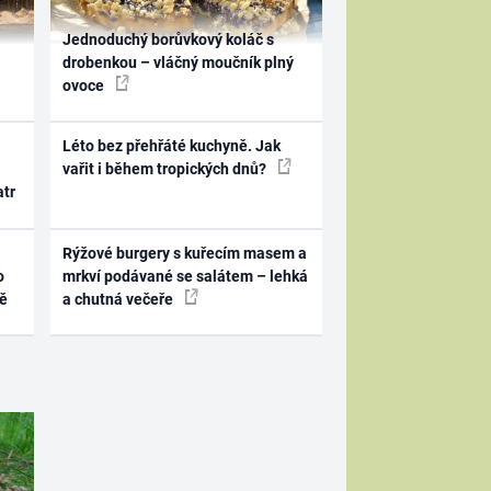
Jednoduchý borůvkový koláč s
drobenkou – vláčný moučník plný
ovoce
Léto bez přehřáté kuchyně. Jak
vařit i během tropických dnů?
atr
Rýžové burgery s kuřecím masem a
o
mrkví podávané se salátem – lehká
ně
a chutná večeře