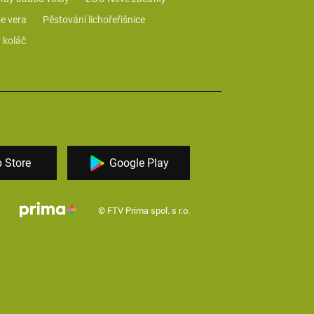
e vera
Pěstování lichořeřišnice
 koláč
 Store
Google Play
© FTV Prima spol. s r.o.