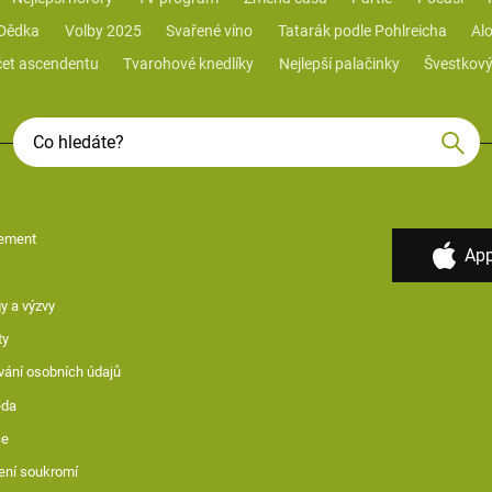
 Dědka
Volby 2025
Svařené víno
Tatarák podle Pohlreicha
Alo
et ascendentu
Tvarohové knedlíky
Nejlepší palačinky
Švestkový
ement
App
y a výzvy
ty
vání osobních údajů
ěda
ce
ení soukromí