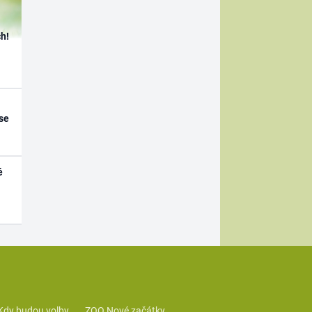
h!
se
é
Kdy budou volby
ZOO Nové začátky