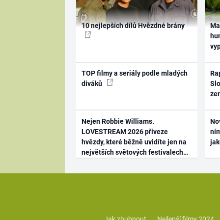
10 nejlepších dílů Hvězdné brány
Ma
hum
vy
TOP filmy a seriály podle mladých
Rap
diváků
Slo
ze
Nejen Robbie Williams.
No
LOVESTREAM 2026 přiveze
ním
hvězdy, které běžně uvidíte jen na
ja
největších světových festivalech
Jak zhubnout
Nejlepší filmy 2024