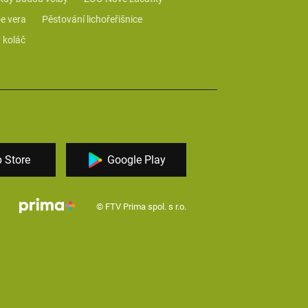
e vera
Pěstování lichořeřišnice
 koláč
 Store
Google Play
© FTV Prima spol. s r.o.