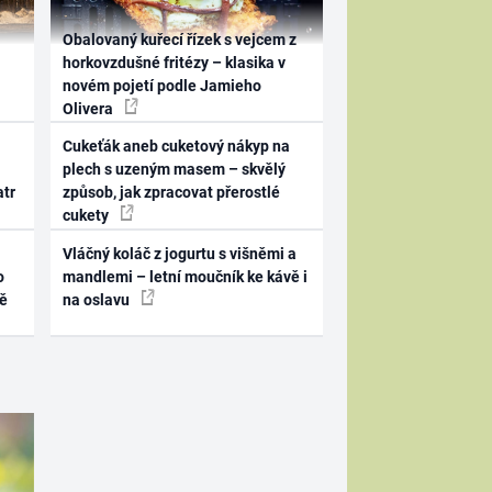
Obalovaný kuřecí řízek s vejcem z
horkovzdušné fritézy – klasika v
novém pojetí podle Jamieho
Olivera
Cukeťák aneb cuketový nákyp na
plech s uzeným masem – skvělý
atr
způsob, jak zpracovat přerostlé
cukety
Vláčný koláč z jogurtu s višněmi a
o
mandlemi – letní moučník ke kávě i
ně
na oslavu