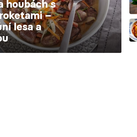
na houbách s
roketami –
ůní lesa a
ou