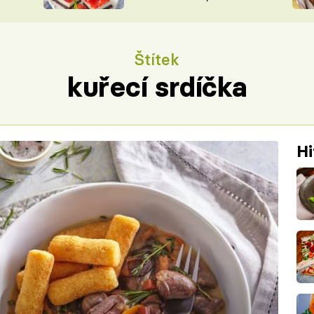
nepotřebujete troubu
ŠÉFREDAK
VYCHYTÁVKY
SOUTĚŽ FR
NA NÁKUPECH
Štítek
ČASOPIS
kuřecí srdíčka
Hi