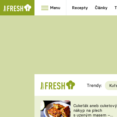
Menu
Recepty
Články
T
Oblíbené
Přílohy
recepty
HRANOLKY
HOUBY
KNEDLÍKY
DÝNĚ
KAŠE
RYCHLOVKY
Trendy:
Kuř
Populární
Videorecept
Cukeťák aneb cuketový
nákyp na plech
kuchaři
s uzeným masem –
TEĎ VAŘÍ ŠÉF!