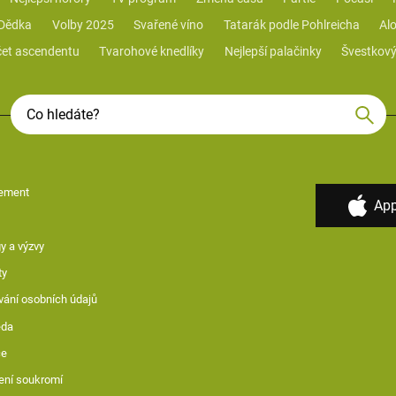
 Dědka
Volby 2025
Svařené víno
Tatarák podle Pohlreicha
Alo
et ascendentu
Tvarohové knedlíky
Nejlepší palačinky
Švestkový
ement
App
y a výzvy
ty
vání osobních údajů
ěda
ce
ení soukromí