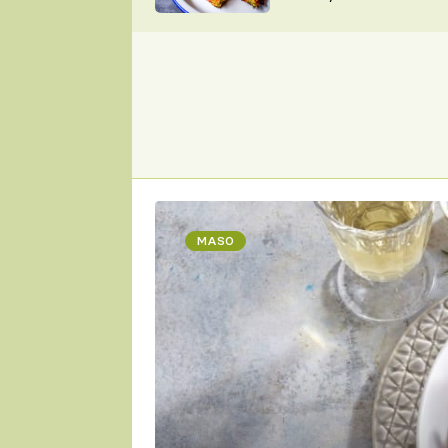
skvělý způsob, jak
ZDENĚK
zpracovat přerostlé
ČESKO NA TALÍŘI
cukety
POHLREICH
KAROLÍNA,
JAROSLAV SAPÍK
DOMÁCÍ
KUCHAŘKA
KAROLÍNA
KAMBERSKÁ
MASO