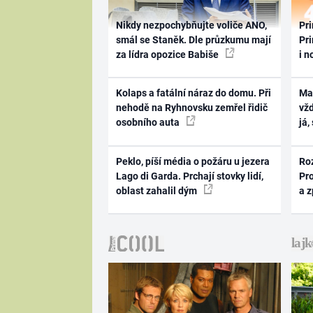
Nikdy nezpochybňujte voliče ANO,
Pri
smál se Staněk. Dle průzkumu mají
Pri
za lídra opozice Babiše
i n
Kolaps a fatální náraz do domu. Při
Ma
nehodě na Ryhnovsku zemřel řidič
vž
osobního auta
já,
Peklo, píší média o požáru u jezera
Ro
Lago di Garda. Prchají stovky lidí,
Pr
oblast zahalil dým
a 