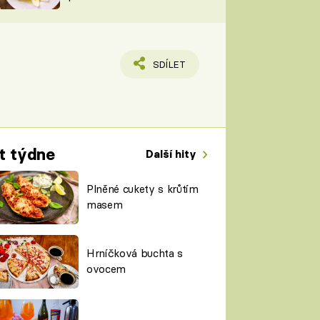
TORKY
ESH
SDÍLET
t týdne
Další hity
Plněné cukety s krůtím
masem
Hrníčková buchta s
ovocem