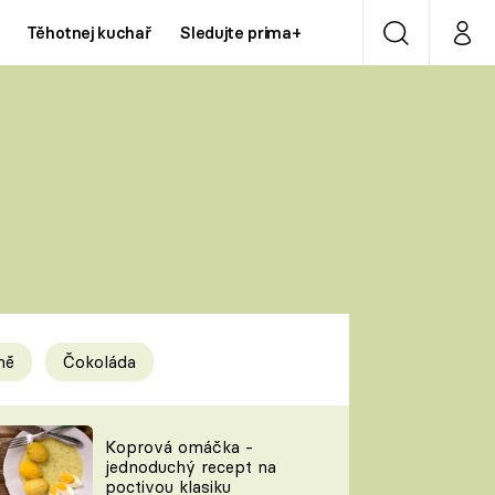
Těhotnej kuchař
Sledujte prima+
Vyhledávání
Můj p
Prima+
Y
CNN Prima NEWS
Prima ZOOM
ÍDLA
Prima LIVING
Prima Ženy
ně
Čokoláda
Prima LAJK
y
Koprová omáčka -
jednoduchý recept na
Sledujte nás
poctivou klasiku