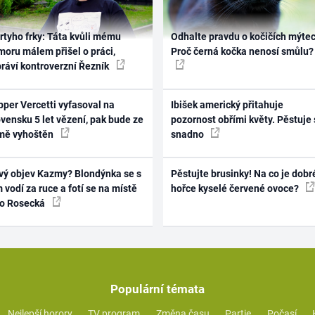
rtyho frky: Táta kvůli mému
Odhalte pravdu o kočičích mýtec
oru málem přišel o práci,
Proč černá kočka nenosí smůlu?
práví kontroverzní Řezník
per Vercetti vyfasoval na
Ibišek americký přitahuje
vensku 5 let vězení, pak bude ze
pozornost obřími květy. Pěstuje 
mě vyhoštěn
snadno
vý objev Kazmy? Blondýnka se s
Pěstujte brusinky! Na co je dobr
 vodí za ruce a fotí se na místě
hořce kyselé červené ovoce?
ko Rosecká
Populární témata
Nejlepší horory
TV program
Změna času
Partie
Počasí