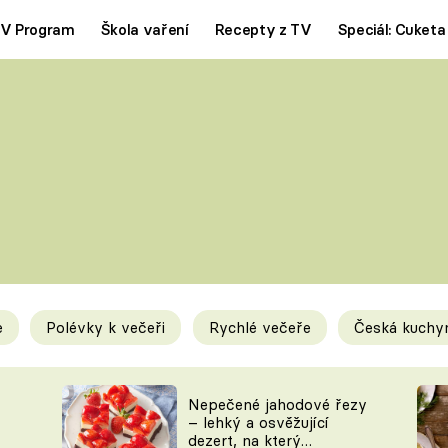
V Program
Škola vaření
Recepty z TV
Speciál: Cuketa
Polévky
Saláty
ČESKÁ KLASIKA
TĚSTOVIN
SILNÉ VÝVARY
SLADKÉ
KRÉMOVÉ
BEZMASÁ J
e
Polévky k večeři
Rychlé večeře
Česká kuchy
y
Tipy a triky
Novink
Nepečené jahodové řezy
– lehký a osvěžující
dezert, na který
KAM ZA JÍDLEM
BLOG