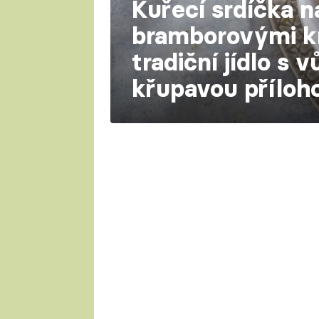
Kuřecí srdíčka 
bramborovými k
tradiční jídlo s v
křupavou příloh