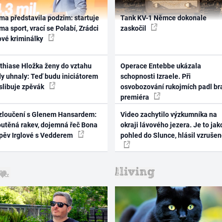
ma představila podzim: startuje
Tank KV-1 Němce dokonale
ma sport, vrací se Polabí, Zrádci
zaskočil
ové kriminálky
thiase Hložka ženy do vztahu
Operace Entebbe ukázala
dy uhnaly: Teď budu iniciátorem
schopnosti Izraele. Při
 slibuje zpěvák
osvobozování rukojmích padl br
premiéra
zloučení s Glenem Hansardem:
Video zachytilo výzkumníka na
outěná rakev, dojemná řeč Bona
okraji lávového jezera. Je to jak
zpěv Irglové s Vedderem
pohled do Slunce, hlásil vzruše