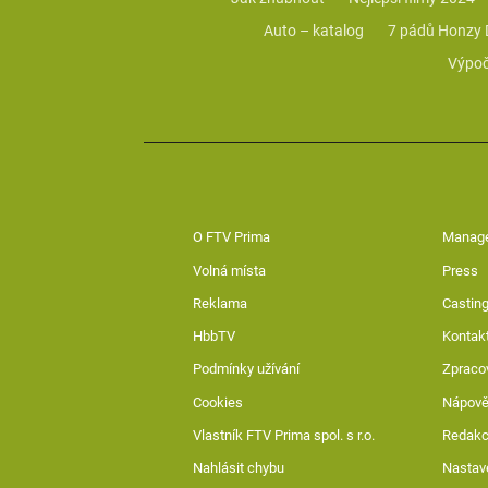
Auto – katalog
7 pádů Honzy
Výpoč
O FTV Prima
Manag
Volná místa
Press
Reklama
Casting
HbbTV
Kontak
Podmínky užívání
Zpraco
Cookies
Nápov
Vlastník FTV Prima spol. s r.o.
Redak
Nahlásit chybu
Nastav