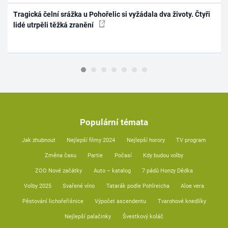
Tragická čelní srážka u Pohořelic si vyžádala dva životy. Čtyři
lidé utrpěli těžká zranění
Populární témata
Jak zhubnout
Nejlepší filmy 2024
Nejlepší horory
TV program
Změna času
Partie
Počasí
Kdy budou volby
ZOO Nové začátky
Auto – katalog
7 pádů Honzy Dědka
Volby 2025
Svařené víno
Tatarák podle Pohlreicha
Aloe vera
Pěstování lichořeřišnice
Výpočet ascendentu
Tvarohové knedlíky
Nejlepší palačinky
Švestkový koláč