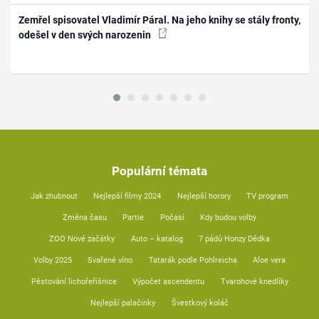
Zemřel spisovatel Vladimír Páral. Na jeho knihy se stály fronty,
odešel v den svých narozenin
Populární témata
Jak zhubnout
Nejlepší filmy 2024
Nejlepší horory
TV program
Změna času
Partie
Počasí
Kdy budou volby
ZOO Nové začátky
Auto – katalog
7 pádů Honzy Dědka
Volby 2025
Svařené víno
Tatarák podle Pohlreicha
Aloe vera
Pěstování lichořeřišnice
Výpočet ascendentu
Tvarohové knedlíky
Nejlepší palačinky
Švestkový koláč