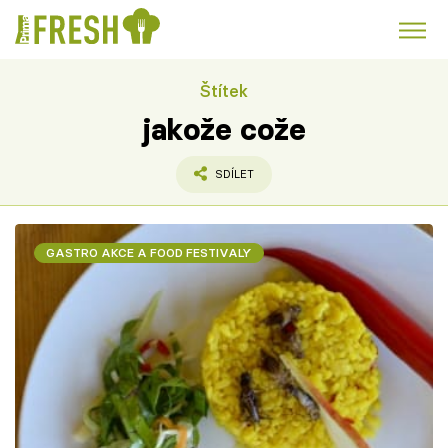
Štítek
Kuře
Polévky k večeři
Rychlé večeře
Trendy:
jakože cože
Česká kuchyně
Čokoláda
SDÍLET
GASTRO AKCE A FOOD FESTIVALY
Témata
Recepty
Články
TV Program