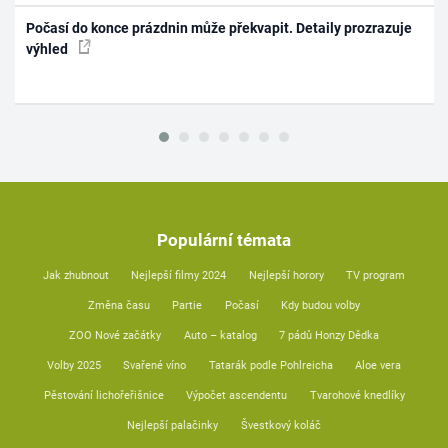
Počasí do konce prázdnin může překvapit. Detaily prozrazuje
výhled
Populární témata
Jak zhubnout
Nejlepší filmy 2024
Nejlepší horory
TV program
Změna času
Partie
Počasí
Kdy budou volby
ZOO Nové začátky
Auto – katalog
7 pádů Honzy Dědka
Volby 2025
Svařené víno
Tatarák podle Pohlreicha
Aloe vera
Pěstování lichořeřišnice
Výpočet ascendentu
Tvarohové knedlíky
Nejlepší palačinky
Švestkový koláč