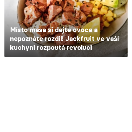
Škola vaření
Recepty z TV
Místo masa si dejte ovoce a
Speciál: Cuketa
nepoznáte rozdíl! Jackfruit ve vaší
kuchyni rozpoutá revoluci
Těhotnej kuchař
Sledujte prima+
Přihlášení
Sledujte nás