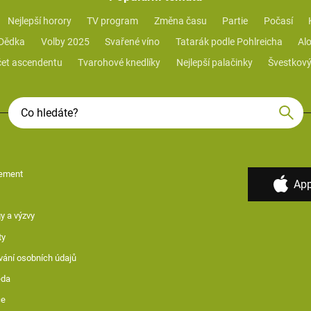
Nejlepší horory
TV program
Změna času
Partie
Počasí
 Dědka
Volby 2025
Svařené víno
Tatarák podle Pohlreicha
Alo
et ascendentu
Tvarohové knedlíky
Nejlepší palačinky
Švestkový
ement
App
y a výzvy
ty
vání osobních údajů
ěda
ce