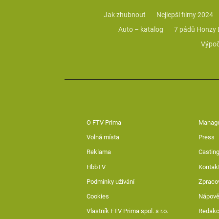
Jak zhubnout
Nejlepší filmy 2024
Auto – katalog
7 pádů Honzy
Výpoč
O FTV Prima
Manag
Volná místa
Press
Reklama
Casting
HbbTV
Kontak
Podmínky užívání
Zpraco
Cookies
Nápov
Vlastník FTV Prima spol. s r.o.
Redak