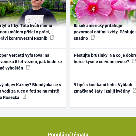
rtyho frky: Táta kvůli mému
Ibišek americký přitahuje
oru málem přišel o práci,
pozornost obřími květy. Pěstuje 
práví kontroverzní Řezník
snadno
per Vercetti vyfasoval na
Pěstujte brusinky! Na co je dobr
vensku 5 let vězení, pak bude ze
hořce kyselé červené ovoce?
mě vyhoštěn
vý objev Kazmy? Blondýnka se s
9 tipů s kostkami ledu: Vyhladí
 vodí za ruce a fotí se na místě
zmačkané šaty i zalijí květiny
ko Rosecká
Populární témata