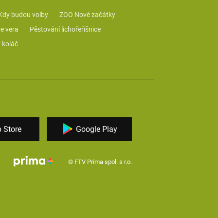
Kdy budou volby
ZOO Nové začátky
e vera
Pěstování lichořeřišnice
 koláč
 Store
Google Play
© FTV Prima spol. s r.o.