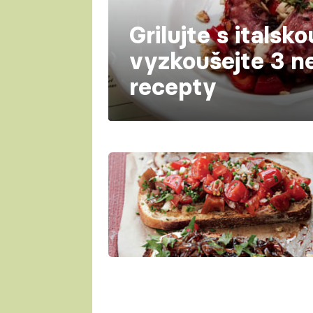
Grilujte s italsko
vyzkoušejte 3 n
recepty