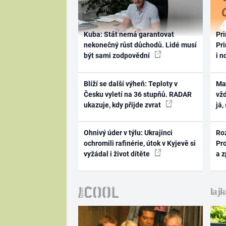
Kuba: Stát nemá garantovat
Pri
nekonečný růst důchodů. Lidé musí
Pri
být sami zodpovědní
i n
Blíží se další výheň: Teploty v
Ma
Česku vyletí na 36 stupňů. RADAR
vž
ukazuje, kdy přijde zvrat
já,
Ohnivý úder v týlu: Ukrajinci
Ro
ochromili rafinérie, útok v Kyjevě si
Pr
vyžádal i život dítěte
a 