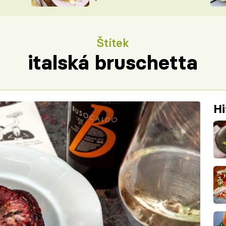
ŠÉFREDAK
VYCHYTÁVKY
SOUTĚŽ FR
NA NÁKUPECH
Štítek
ČASOPIS
italská bruschetta
Hi