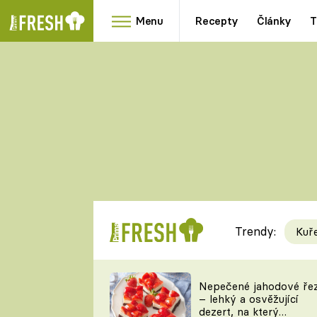
Menu
Recepty
Články
T
Oblíbené
Přílohy
recepty
HRANOLKY
HOUBY
KNEDLÍKY
DÝNĚ
KAŠE
RYCHLOVKY
Trendy:
Kuř
Populární
Videorecept
Nepečené jahodové ře
– lehký a osvěžující
kuchaři
dezert, na který
TEĎ VAŘÍ ŠÉF!