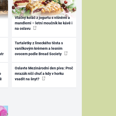
Vláčný koláč z jogurtu s višněmi a
mandlemi – letní moučník ke kávě i
na oslavu
Tartaletky z lineckého těsta s
vanilkovým krémem a lesním
atr
ovocem podle Bread Society
Oslavte Mezinárodní den piva: Proč
o
mrazák ničí chuť a kdy v horku
ně
vsadit na šnyt?