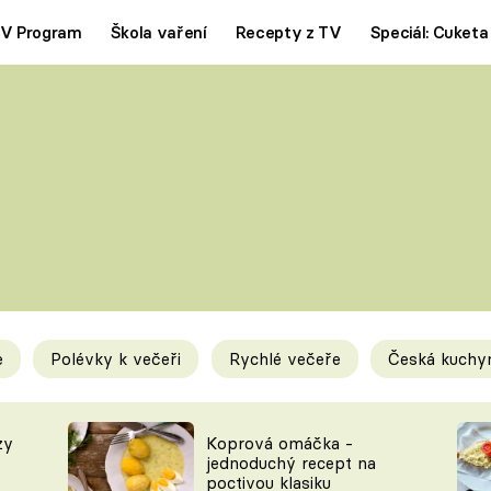
V Program
Škola vaření
Recepty z TV
Speciál: Cuketa
Polévky
Saláty
ČESKÁ KLASIKA
TĚSTOVIN
SILNÉ VÝVARY
SLADKÉ
KRÉMOVÉ
BEZMASÁ J
e
Polévky k večeři
Rychlé večeře
Česká kuchy
y
Tipy a triky
Novink
zy
Koprová omáčka -
jednoduchý recept na
poctivou klasiku
KAM ZA JÍDLEM
BLOG