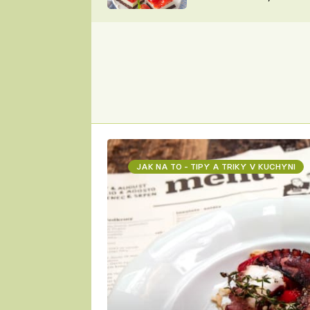
nepotřebujete troubu
ZDENĚK
ČESKO NA TALÍŘI
POHLREICH
KAROLÍNA,
JAROSLAV SAPÍK
DOMÁCÍ
KUCHAŘKA
KAROLÍNA
KAMBERSKÁ
JAK NA TO - TIPY A TRIKY V KUCHYNI