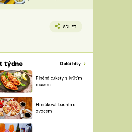
TORKY
ESH
SDÍLET
t týdne
Další hity
Plněné cukety s krůtím
masem
Hrníčková buchta s
ovocem