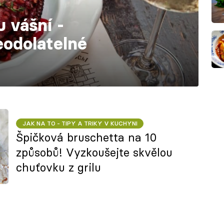
u vášní -
eodolatelné
JAK NA TO - TIPY A TRIKY V KUCHYNI
Špičková bruschetta na 10
způsobů! Vyzkoušejte skvělou
chuťovku z grilu