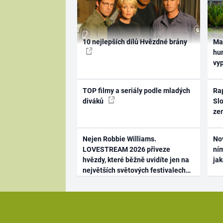
10 nejlepších dílů Hvězdné brány
Ma
hum
vy
TOP filmy a seriály podle mladých
Rap
diváků
Slo
ze
Nejen Robbie Williams.
No
LOVESTREAM 2026 přiveze
ním
hvězdy, které běžně uvidíte jen na
ja
největších světových festivalech