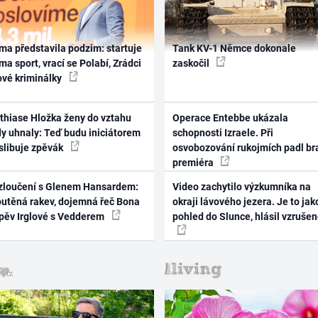
ma představila podzim: startuje
Tank KV-1 Němce dokonale
ma sport, vrací se Polabí, Zrádci
zaskočil
ové kriminálky
thiase Hložka ženy do vztahu
Operace Entebbe ukázala
dy uhnaly: Teď budu iniciátorem
schopnosti Izraele. Při
 slibuje zpěvák
osvobozování rukojmích padl br
premiéra
zloučení s Glenem Hansardem:
Video zachytilo výzkumníka na
outěná rakev, dojemná řeč Bona
okraji lávového jezera. Je to jak
zpěv Irglové s Vedderem
pohled do Slunce, hlásil vzruše