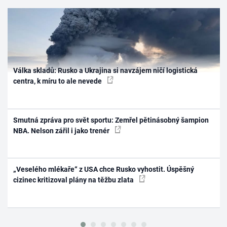
Válka skladů: Rusko a Ukrajina si navzájem ničí logistická
centra, k míru to ale nevede
Smutná zpráva pro svět sportu: Zemřel pětinásobný šampion
NBA. Nelson zářil i jako trenér
„Veselého mlékaře“ z USA chce Rusko vyhostit. Úspěšný
cizinec kritizoval plány na těžbu zlata