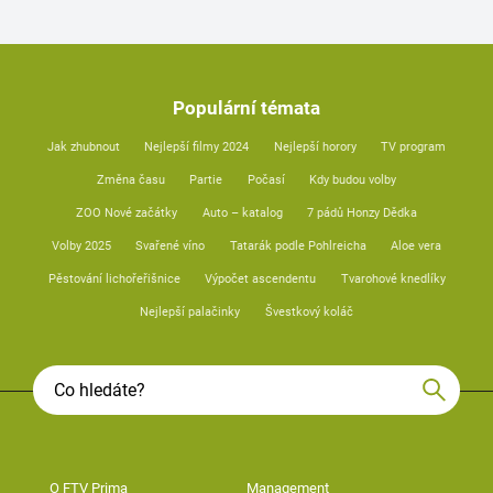
Populární témata
Jak zhubnout
Nejlepší filmy 2024
Nejlepší horory
TV program
Změna času
Partie
Počasí
Kdy budou volby
ZOO Nové začátky
Auto – katalog
7 pádů Honzy Dědka
Volby 2025
Svařené víno
Tatarák podle Pohlreicha
Aloe vera
Pěstování lichořeřišnice
Výpočet ascendentu
Tvarohové knedlíky
Nejlepší palačinky
Švestkový koláč
O FTV Prima
Management