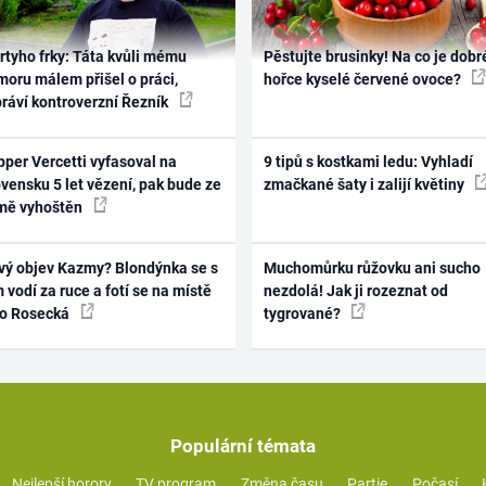
rtyho frky: Táta kvůli mému
Pěstujte brusinky! Na co je dobr
oru málem přišel o práci,
hořce kyselé červené ovoce?
práví kontroverzní Řezník
per Vercetti vyfasoval na
9 tipů s kostkami ledu: Vyhladí
vensku 5 let vězení, pak bude ze
zmačkané šaty i zalijí květiny
mě vyhoštěn
vý objev Kazmy? Blondýnka se s
Muchomůrku růžovku ani sucho
 vodí za ruce a fotí se na místě
nezdolá! Jak ji rozeznat od
ko Rosecká
tygrované?
Populární témata
Nejlepší horory
TV program
Změna času
Partie
Počasí