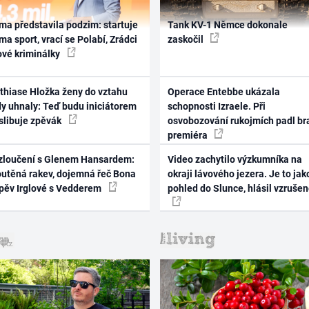
ma představila podzim: startuje
Tank KV-1 Němce dokonale
ma sport, vrací se Polabí, Zrádci
zaskočil
ové kriminálky
thiase Hložka ženy do vztahu
Operace Entebbe ukázala
dy uhnaly: Teď budu iniciátorem
schopnosti Izraele. Při
 slibuje zpěvák
osvobozování rukojmích padl br
premiéra
zloučení s Glenem Hansardem:
Video zachytilo výzkumníka na
outěná rakev, dojemná řeč Bona
okraji lávového jezera. Je to jak
zpěv Irglové s Vedderem
pohled do Slunce, hlásil vzruše