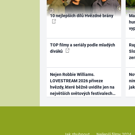
10 nejlepších dílů Hvězdné brány
Ma
hum
vy
TOP filmy a seriály podle mladých
Rap
diváků
Slo
ze
Nejen Robbie Williams.
No
LOVESTREAM 2026 přiveze
ním
hvězdy, které běžně uvidíte jen na
ja
největších světových festivalech
Jak zhubnout
Nejlepší filmy 2024