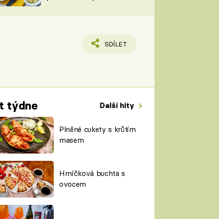
TORKY
ESH
SDÍLET
t týdne
Další hity
Plněné cukety s krůtím
masem
Hrníčková buchta s
ovocem