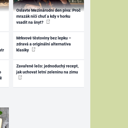
Oslavte Mezinárodní den piva: Proč
mrazák ničí chuť a kdy v horku
vsadit na šnyt?
Mrkvové těstoviny bez lepku –
zdravá a originální alternativa
atr
klasiky
Zavařené lečo: jednoduchý recept,
o
jak uchovat letní zeleninu na zimu
ně