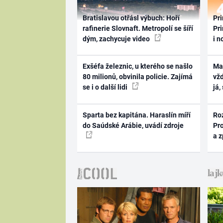
Bratislavou otřásl výbuch: Hoří
Pri
rafinerie Slovnaft. Metropolí se šíří
Pri
dým, zachycuje video
i n
Exšéfa železnic, u kterého se našlo
Ma
80 milionů, obvinila policie. Zajímá
vž
se i o další lidi
já,
Sparta bez kapitána. Haraslín míří
Ro
do Saúdské Arábie, uvádí zdroje
Pr
a 