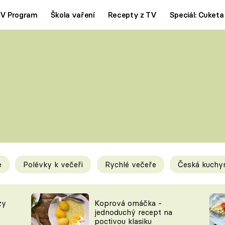
V Program
Škola vaření
Recepty z TV
Speciál: Cuketa
Polévky
Saláty
ČESKÁ KLASIKA
TĚSTOVIN
SILNÉ VÝVARY
SLADKÉ
KRÉMOVÉ
BEZMASÁ J
e
Polévky k večeři
Rychlé večeře
Česká kuchy
y
Tipy a triky
Novink
zy
Koprová omáčka -
jednoduchý recept na
poctivou klasiku
KAM ZA JÍDLEM
BLOG