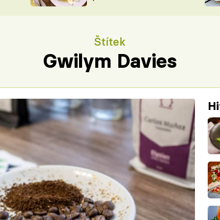
ŠÉFREDAK
VYCHYTÁVKY
SOUTĚŽ FR
NA NÁKUPECH
Štítek
ČASOPIS
Gwilym Davies
Hi