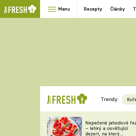
Menu
Recepty
Články
T
Oblíbené
Přílohy
recepty
HRANOLKY
HOUBY
KNEDLÍKY
DÝNĚ
KAŠE
RYCHLOVKY
Trendy:
Kuř
Populární
Videorecept
Nepečené jahodové ře
– lehký a osvěžující
kuchaři
dezert, na který
TEĎ VAŘÍ ŠÉF!