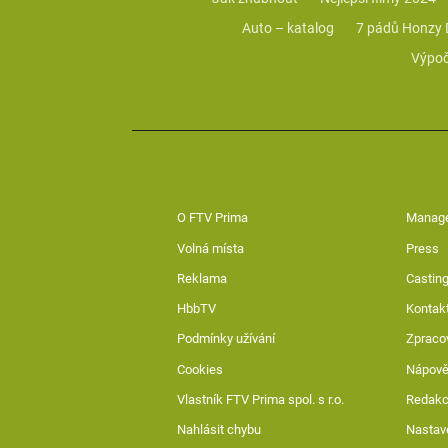
Auto – katalog
7 pádů Honzy
Výpoč
O FTV Prima
Manag
Volná místa
Press
Reklama
Casting
HbbTV
Kontak
Podmínky užívání
Zpraco
Cookies
Nápov
Vlastník FTV Prima spol. s r.o.
Redak
Nahlásit chybu
Nastav