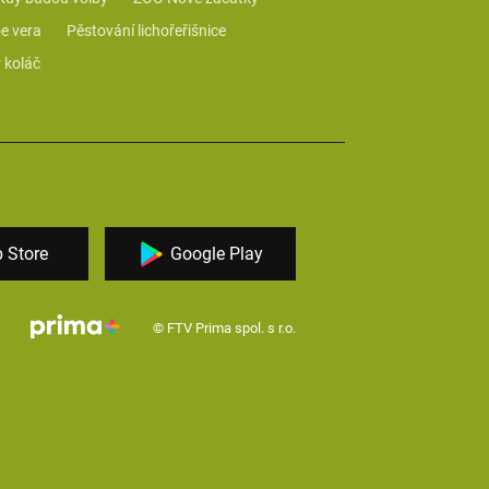
e vera
Pěstování lichořeřišnice
 koláč
 Store
Google Play
© FTV Prima spol. s r.o.