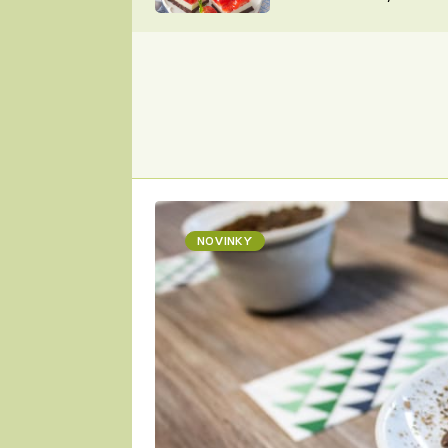
nepotřebujete troubu
ZDENĚK
ČESKO NA TALÍŘI
POHLREICH
KAROLÍNA,
JAROSLAV SAPÍK
DOMÁCÍ
KUCHAŘKA
KAROLÍNA
KAMBERSKÁ
NOVINKY