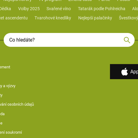
 Dědka
Volby 2025
Svařené víno
Tatarák podle Pohlreicha
Alo
et ascendentu
Tvarohové knedlíky
Nejlepší palačinky
Švestkový
ement
App
y a výzvy
ty
vání osobních údajů
ěda
ce
ení soukromí