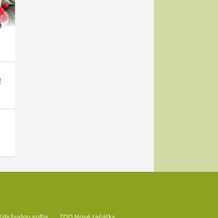
é
Kdy budou volby
ZOO Nové začátky