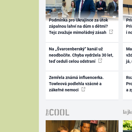
Podmínka pro Ukrajince za útok
Pri
zápalnou lahví na dům s dětmi?
Pri
Tejc zvažuje mimořádný zásah
i n
Na „Švarcenberský“ kanál už
Ma
neodbočíte. Chyba vydržela 30 let,
vž
teď ceduli celou odstraní
já,
Zemřela známá influencerka.
Ro
Towleová podlehla vzácné a
Pr
zákeřné nemoci
a 