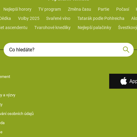
Nejlepší horory
TV program
Změna času
Partie
Počasí
 Dědka
Volby 2025
Svařené víno
Tatarák podle Pohlreicha
Alo
et ascendentu
Tvarohové knedlíky
Nejlepší palačinky
Švestkový
ement
App
y a výzvy
ty
vání osobních údajů
ěda
ce