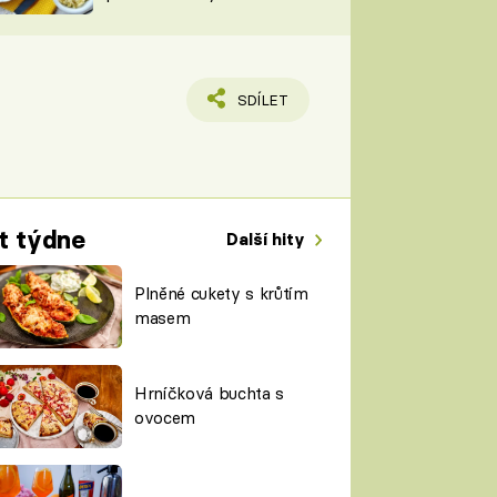
TORKY
ESH
SDÍLET
t týdne
Další hity
Plněné cukety s krůtím
masem
Hrníčková buchta s
ovocem