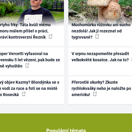
rtyho frky: Táta kvůli mému
Muchomůrku růžovku ani sucho
oru málem přišel o práci,
nezdolá! Jak ji rozeznat od
práví kontroverzní Řezník
tygrované?
per Vercetti vyfasoval na
V srpnu nezapomeňte přesadit
vensku 5 let vězení, pak bude ze
velkokvěté kosatce. Jak na to?
mě vyhoštěn
vý objev Kazmy? Blondýnka se s
Přerostlé okurky? Zkuste
 vodí za ruce a fotí se na místě
rychlokvašky nebo je naložte po
ko Rosecká
americku!
Populární témata