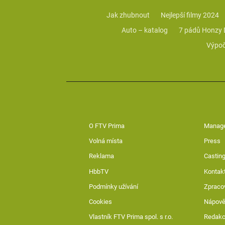
Jak zhubnout
Nejlepší filmy 2024
Auto – katalog
7 pádů Honzy
Výpoč
O FTV Prima
Manag
Volná místa
Press
Reklama
Casting
HbbTV
Kontak
Podmínky užívání
Zpraco
Cookies
Nápov
Vlastník FTV Prima spol. s r.o.
Redak