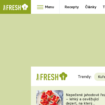
Menu
Recepty
Články
T
Oblíbené
Přílohy
recepty
HRANOLKY
HOUBY
KNEDLÍKY
DÝNĚ
KAŠE
RYCHLOVKY
Trendy:
Kuř
Populární
Videorecept
Nepečené jahodové ře
– lehký a osvěžující
kuchaři
dezert, na který
TEĎ VAŘÍ ŠÉF!