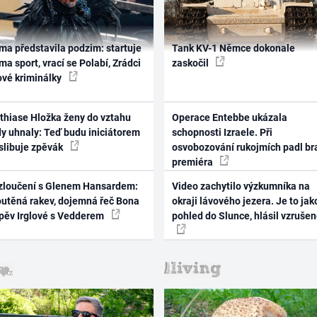
ma představila podzim: startuje
Tank KV-1 Němce dokonale
ma sport, vrací se Polabí, Zrádci
zaskočil
ové kriminálky
thiase Hložka ženy do vztahu
Operace Entebbe ukázala
dy uhnaly: Teď budu iniciátorem
schopnosti Izraele. Při
 slibuje zpěvák
osvobozování rukojmích padl br
premiéra
zloučení s Glenem Hansardem:
Video zachytilo výzkumníka na
outěná rakev, dojemná řeč Bona
okraji lávového jezera. Je to jak
zpěv Irglové s Vedderem
pohled do Slunce, hlásil vzruše