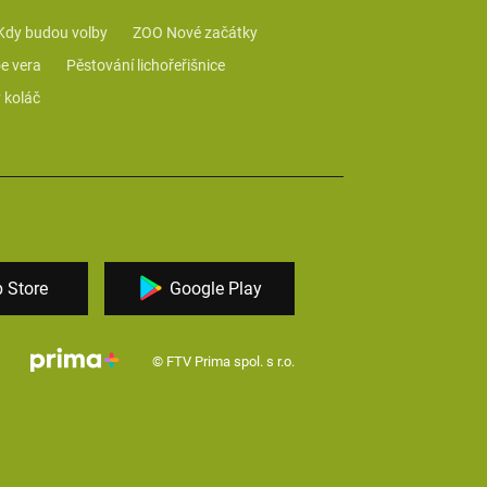
Kdy budou volby
ZOO Nové začátky
e vera
Pěstování lichořeřišnice
 koláč
 Store
Google Play
© FTV Prima spol. s r.o.