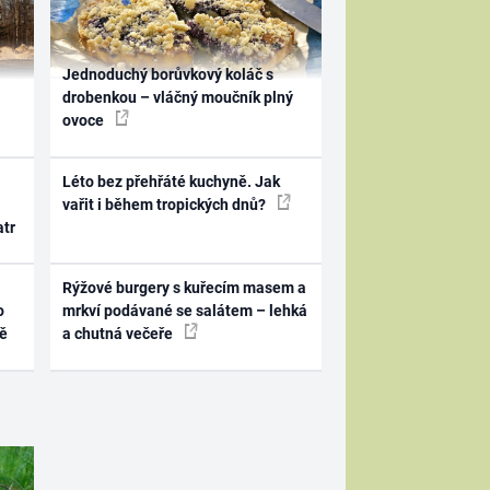
Jednoduchý borůvkový koláč s
drobenkou – vláčný moučník plný
ovoce
Léto bez přehřáté kuchyně. Jak
vařit i během tropických dnů?
atr
Rýžové burgery s kuřecím masem a
o
mrkví podávané se salátem – lehká
ně
a chutná večeře