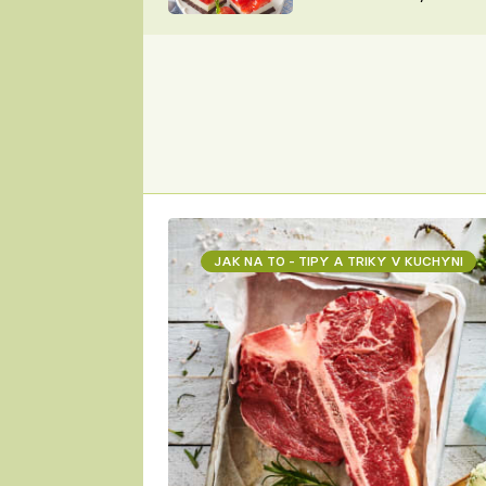
nepotřebujete troubu
ZDENĚK
ČESKO NA TALÍŘI
POHLREICH
KAROLÍNA,
JAROSLAV SAPÍK
DOMÁCÍ
KUCHAŘKA
KAROLÍNA
KAMBERSKÁ
JAK NA TO - TIPY A TRIKY V KUCHYNI