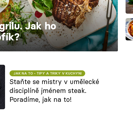
grilu. Jak ho
ofík?
JAK NA TO - TIPY A TRIKY V KUCHYNI
Staňte se mistry v umělecké
disciplíně jménem steak.
Poradíme, jak na to!