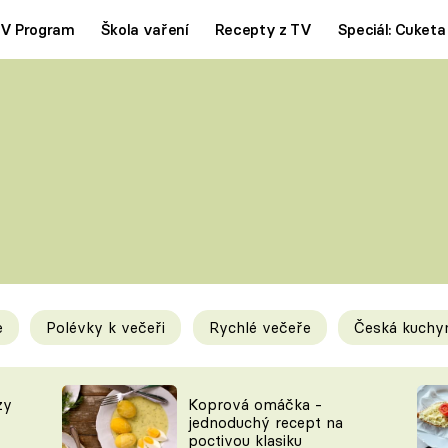
V Program
Škola vaření
Recepty z TV
Speciál: Cuketa
Polévky
Saláty
ČESKÁ KLASIKA
TĚSTOVIN
SILNÉ VÝVARY
SLADKÉ
KRÉMOVÉ
BEZMASÁ J
e
Polévky k večeři
Rychlé večeře
Česká kuchy
y
Tipy a triky
Novink
zy
Koprová omáčka -
jednoduchý recept na
poctivou klasiku
KAM ZA JÍDLEM
BLOG