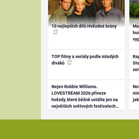
10 nejlepších dílů Hvězdné brány
Ma
hum
vy
TOP filmy a seriály podle mladých
Rap
diváků
Slo
ze
Nejen Robbie Williams.
No
LOVESTREAM 2026 přiveze
ním
hvězdy, které běžně uvidíte jen na
ja
největších světových festivalech