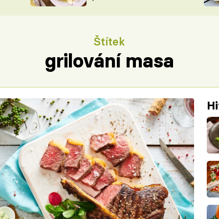
ŠÉFREDAK
VYCHYTÁVKY
SOUTĚŽ FR
NA NÁKUPECH
Štítek
ČASOPIS
grilování masa
Hi