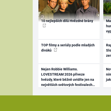
10 nejlepších dílů Hvězdné brány
Ma
hum
vy
TOP filmy a seriály podle mladých
Rap
diváků
Slo
ze
Nejen Robbie Williams.
No
LOVESTREAM 2026 přiveze
ním
hvězdy, které běžně uvidíte jen na
ja
největších světových festivalech