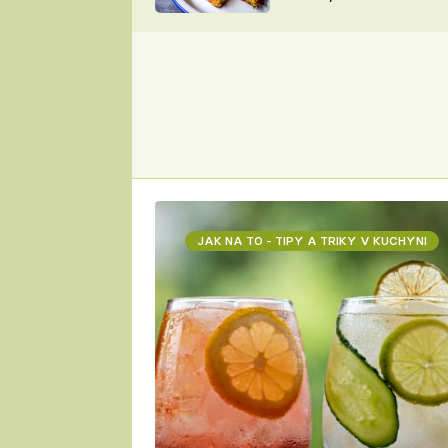
skvělý způsob, jak
ZDENĚK
zpracovat přerostlé
ČESKO NA TALÍŘI
cukety
POHLREICH
KAROLÍNA,
JAROSLAV SAPÍK
DOMÁCÍ
KUCHAŘKA
KAROLÍNA
KAMBERSKÁ
JAK NA TO - TIPY A TRIKY V KUCHYNI