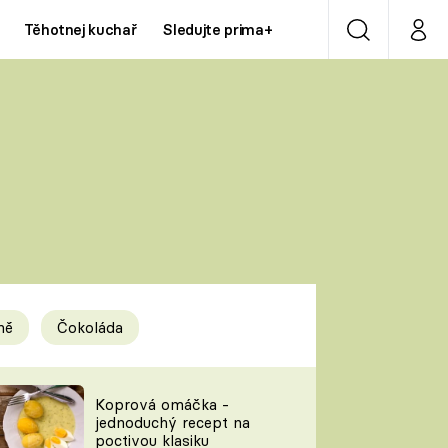
Těhotnej kuchař
Sledujte prima+
Vyhledávání
Můj p
Prima+
Y
CNN Prima NEWS
Prima ZOOM
ÍDLA
Prima LIVING
Prima Ženy
ně
Čokoláda
Prima LAJK
y
Koprová omáčka -
jednoduchý recept na
Sledujte nás
poctivou klasiku