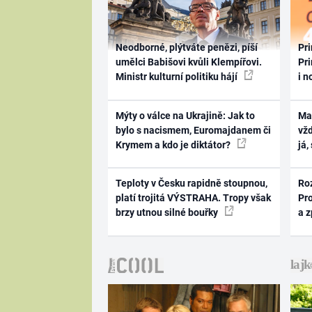
Neodborné, plýtváte penězi, píší
Pri
umělci Babišovi kvůli Klempířovi.
Pri
Ministr kulturní politiku hájí
i n
Mýty o válce na Ukrajině: Jak to
Ma
bylo s nacismem, Euromajdanem či
vž
Krymem a kdo je diktátor?
já,
Teploty v Česku rapidně stoupnou,
Ro
platí trojitá VÝSTRAHA. Tropy však
Pr
brzy utnou silné bouřky
a 