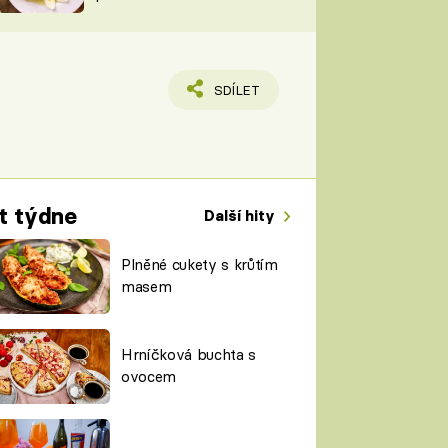
TORKY
ESH
SDÍLET
t týdne
Další hity
Plněné cukety s krůtím
masem
Hrníčková buchta s
ovocem