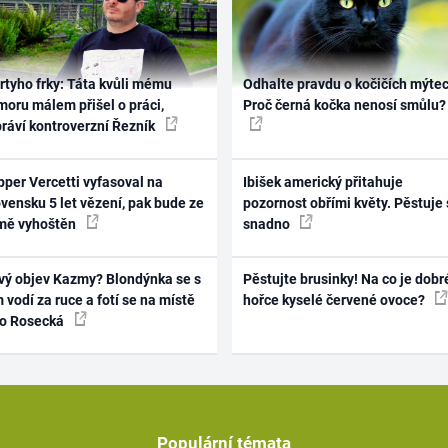
rtyho frky: Táta kvůli mému
Odhalte pravdu o kočičích mýtec
oru málem přišel o práci,
Proč černá kočka nenosí smůlu?
práví kontroverzní Řezník
per Vercetti vyfasoval na
Ibišek americký přitahuje
vensku 5 let vězení, pak bude ze
pozornost obřími květy. Pěstuje 
mě vyhoštěn
snadno
vý objev Kazmy? Blondýnka se s
Pěstujte brusinky! Na co je dobr
 vodí za ruce a fotí se na místě
hořce kyselé červené ovoce?
ko Rosecká
Populární témata