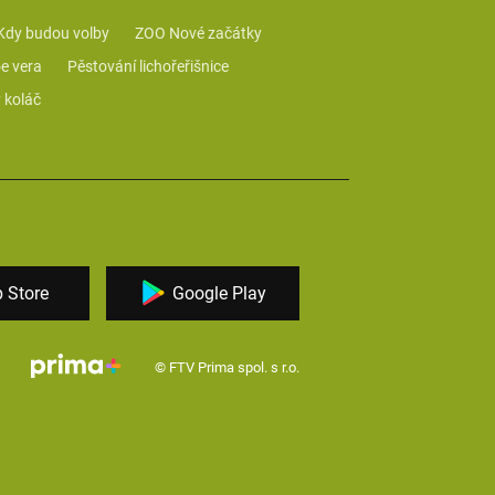
Kdy budou volby
ZOO Nové začátky
e vera
Pěstování lichořeřišnice
 koláč
 Store
Google Play
© FTV Prima spol. s r.o.