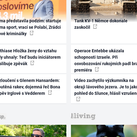
ma představila podzim: startuje
Tank KV-1 Němce dokonale
ma sport, vrací se Polabí, Zrádci
zaskočil
ové kriminálky
thiase Hložka ženy do vztahu
Operace Entebbe ukázala
dy uhnaly: Teď budu iniciátorem
schopnosti Izraele. Při
 slibuje zpěvák
osvobozování rukojmích padl br
premiéra
zloučení s Glenem Hansardem:
Video zachytilo výzkumníka na
outěná rakev, dojemná řeč Bona
okraji lávového jezera. Je to jak
zpěv Irglové s Vedderem
pohled do Slunce, hlásil vzruše