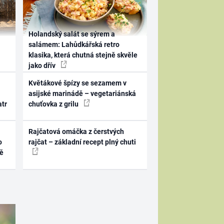
Holandský salát se sýrem a
salámem: Lahůdkářská retro
klasika, která chutná stejně skvěle
jako dřív
Květákové špízy se sezamem v
asijské marinádě – vegetariánská
atr
chuťovka z grilu
Rajčatová omáčka z čerstvých
o
rajčat – základní recept plný chuti
ně