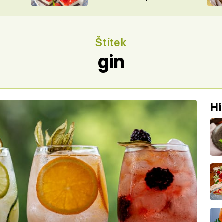
nepotřebujete troubu
ŠÉFREDAK
VYCHYTÁVKY
SOUTĚŽ FR
NA NÁKUPECH
Štítek
ČASOPIS
gin
Hi