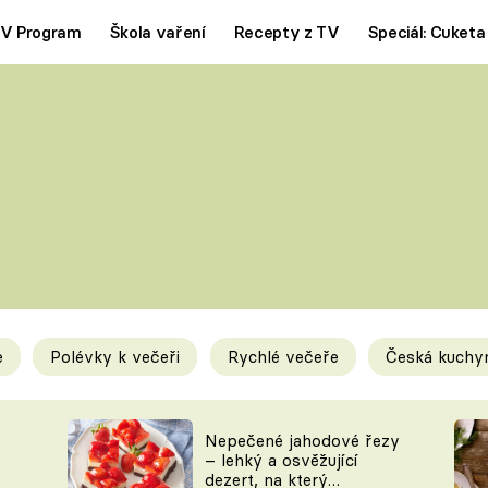
V Program
Škola vaření
Recepty z TV
Speciál: Cuketa
Polévky
Saláty
ČESKÁ KLASIKA
TĚSTOVIN
SILNÉ VÝVARY
SLADKÉ
KRÉMOVÉ
BEZMASÁ J
e
Polévky k večeři
Rychlé večeře
Česká kuchy
y
Tipy a triky
Novink
Nepečené jahodové řezy
– lehký a osvěžující
dezert, na který
KAM ZA JÍDLEM
BLOG