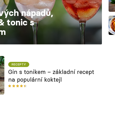
ových nápadů,
 & tonic s
em
RECEPTY
Gin s tonikem – základní recept
na populární koktejl