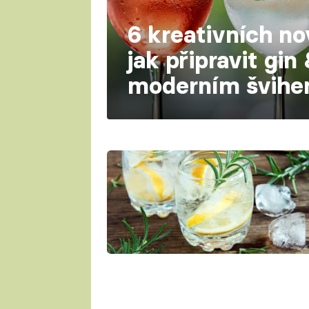
6 kreativních n
jak připravit gin
moderním švih