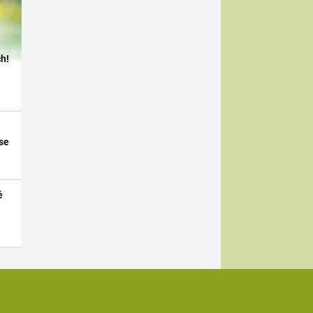
h!
se
é