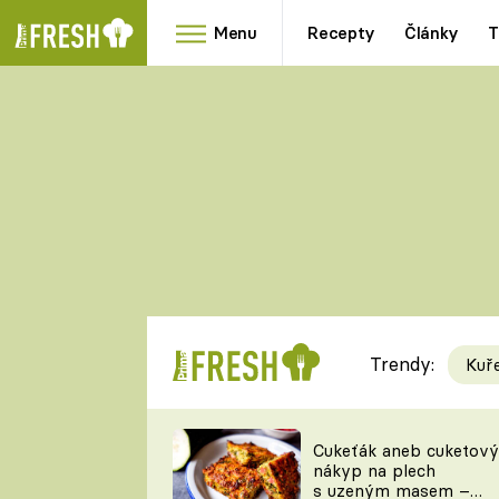
Menu
Recepty
Články
T
Oblíbené
Přílohy
recepty
HRANOLKY
HOUBY
KNEDLÍKY
DÝNĚ
KAŠE
RYCHLOVKY
Trendy:
Kuř
Populární
Videorecept
Cukeťák aneb cuketový
nákyp na plech
kuchaři
s uzeným masem –
TEĎ VAŘÍ ŠÉF!