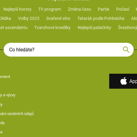
Nejlepší horory
TV program
Změna času
Partie
Počasí
 Dědka
Volby 2025
Svařené víno
Tatarák podle Pohlreicha
Alo
et ascendentu
Tvarohové knedlíky
Nejlepší palačinky
Švestkový
ement
App
y a výzvy
ty
vání osobních údajů
ěda
ce