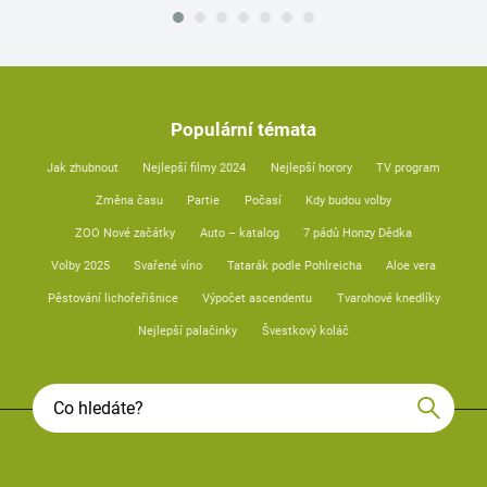
Populární témata
Jak zhubnout
Nejlepší filmy 2024
Nejlepší horory
TV program
Změna času
Partie
Počasí
Kdy budou volby
ZOO Nové začátky
Auto – katalog
7 pádů Honzy Dědka
Volby 2025
Svařené víno
Tatarák podle Pohlreicha
Aloe vera
Pěstování lichořeřišnice
Výpočet ascendentu
Tvarohové knedlíky
Nejlepší palačinky
Švestkový koláč