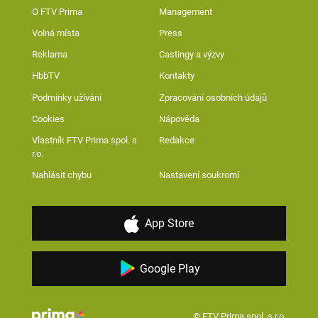
O FTV Prima
Management
Volná místa
Press
Reklama
Castingy a výzvy
HbbTV
Kontakty
Podmínky užívání
Zpracování osobních údajů
Cookies
Nápověda
Vlastník FTV Prima spol. s
Redakce
r.o.
Nahlásit chybu
Nastavení soukromí
App Store
Google Play
© FTV Prima spol. s r.o.