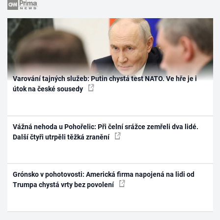
Varování tajných služeb: Putin chystá test NATO. Ve hře je i
útok na české sousedy
Vážná nehoda u Pohořelic: Při čelní srážce zemřeli dva lidé.
Další čtyři utrpěli těžká zranění
Grónsko v pohotovosti: Americká firma napojená na lidi od
Trumpa chystá vrty bez povolení