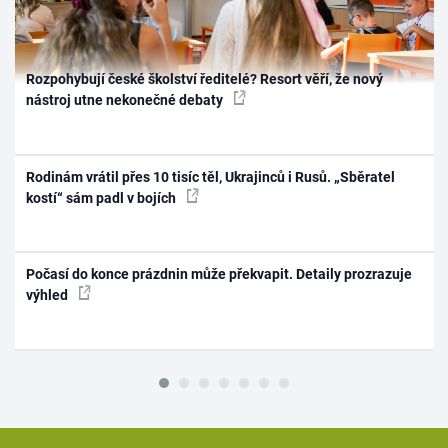
Rozpohybují české školství ředitelé? Resort věří, že nový
nástroj utne nekonečné debaty
Rodinám vrátil přes 10 tisíc těl, Ukrajinců i Rusů. „Sběratel
kostí“ sám padl v bojích
Počasí do konce prázdnin může překvapit. Detaily prozrazuje
výhled