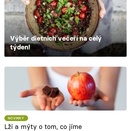
Škola vaření
Recepty z TV
Speciál: Cuketa
Výběr dietních večeří na celý
týden!
Těhotnej kuchař
Sledujte prima+
Přihlášení
Sledujte nás
NOVINKY
Lži a mýty o tom, co jíme