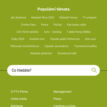
Populární témata
Jak zhubnout
Nejlepší filmy 2024
Nejlepší horory
TV program
Změna času
Partie
Počasí
Kdy budou volby
ZOO Nové začátky
Auto – katalog
7 pádů Honzy Dědka
Volby 2025
Svařené víno
Tatarák podle Pohlreicha
Aloe vera
Pěstování lichořeřišnice
Výpočet ascendentu
Tvarohové knedlíky
Nejlepší palačinky
Švestkový koláč
O FTV Prima
Management
Volná místa
Press
Reklama
Castingy a výzvy