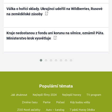
Válka o hořící sklady. Ukrajinci udeřili na Wildberries, Rusové
na zemědělské zásoby
Kraje nedostanou z fondu ani korunu na silnice, oznámil Půta.
Ministerstvo krok vysvětluje
Populární témata
Jak zhubnout
Nejlepší filmy 2024
Nejlepší horory
TV program
Změna času
Partie
Počasí
Kdy budou volby
ZOO Nové začátky
Auto – katalog
7 pádů Honzy Dědka