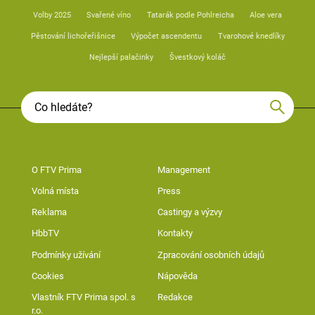
Volby 2025
Svařené víno
Tatarák podle Pohlreicha
Aloe vera
Pěstování lichořeřišnice
Výpočet ascendentu
Tvarohové knedlíky
Nejlepší palačinky
Švestkový koláč
O FTV Prima
Management
Volná místa
Press
Reklama
Castingy a výzvy
HbbTV
Kontakty
Podmínky užívání
Zpracování osobních údajů
Cookies
Nápověda
Vlastník FTV Prima spol. s
Redakce
r.o.