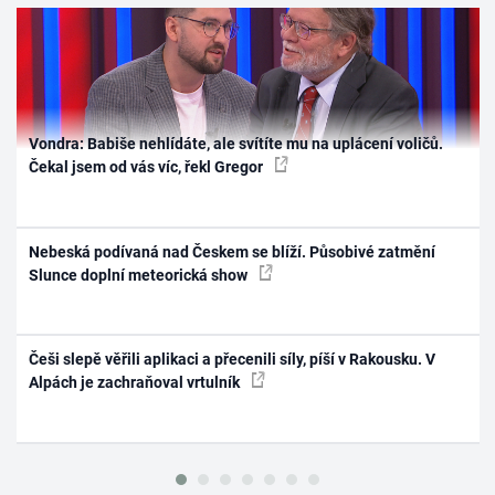
Vondra: Babiše nehlídáte, ale svítíte mu na uplácení voličů.
Čekal jsem od vás víc, řekl Gregor
Nebeská podívaná nad Českem se blíží. Působivé zatmění
Slunce doplní meteorická show
Češi slepě věřili aplikaci a přecenili síly, píší v Rakousku. V
Alpách je zachraňoval vrtulník