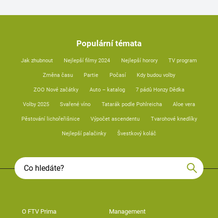
Populární témata
Jak zhubnout
Nejlepší filmy 2024
Nejlepší horory
TV program
Změna času
Partie
Počasí
Kdy budou volby
ZOO Nové začátky
Auto – katalog
7 pádů Honzy Dědka
Volby 2025
Svařené víno
Tatarák podle Pohlreicha
Aloe vera
Pěstování lichořeřišnice
Výpočet ascendentu
Tvarohové knedlíky
Nejlepší palačinky
Švestkový koláč
O FTV Prima
Management