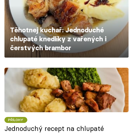
Škola vaření
Recepty z TV
Těhotnej kuchař: Jednoduché
Speciál: Cuketa
chlupaté knedlíky z vařených i
čerstvých brambor
Těhotnej kuchař
Sledujte prima+
Přihlášení
Sledujte nás
PŘÍLOHY
Jednoduchý recept na chlupaté