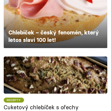
Škola vaření
Recepty z TV
Speciál: Cuketa
Chlebíček – český fenomén, který
letos slaví 100 let!
Těhotnej kuchař
Sledujte prima+
Přihlášení
Sledujte nás
RECEPTY
Cuketový chlebíček s ořechy