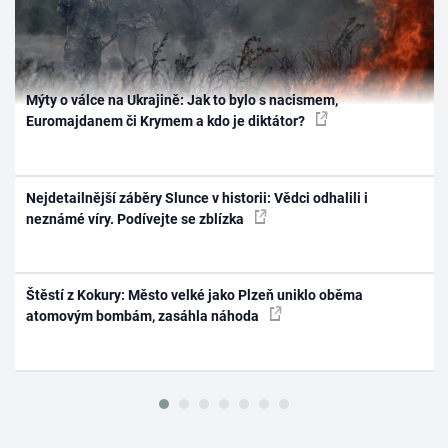
Mýty o válce na Ukrajině: Jak to bylo s nacismem,
Euromajdanem či Krymem a kdo je diktátor?
Nejdetailnější záběry Slunce v historii: Vědci odhalili i
neznámé víry. Podívejte se zblízka
Štěstí z Kokury: Město velké jako Plzeň uniklo oběma
atomovým bombám, zasáhla náhoda