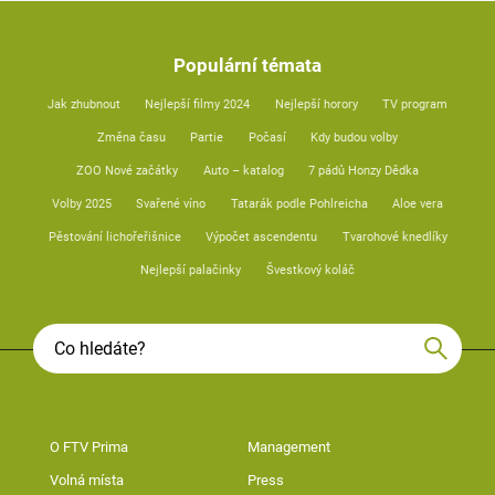
Populární témata
Jak zhubnout
Nejlepší filmy 2024
Nejlepší horory
TV program
Změna času
Partie
Počasí
Kdy budou volby
ZOO Nové začátky
Auto – katalog
7 pádů Honzy Dědka
Volby 2025
Svařené víno
Tatarák podle Pohlreicha
Aloe vera
Pěstování lichořeřišnice
Výpočet ascendentu
Tvarohové knedlíky
Nejlepší palačinky
Švestkový koláč
O FTV Prima
Management
Volná místa
Press