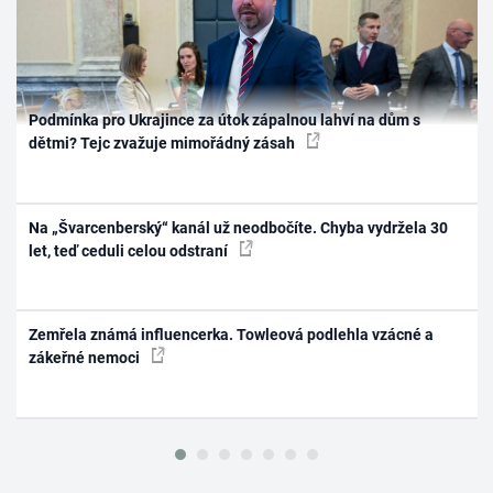
Podmínka pro Ukrajince za útok zápalnou lahví na dům s
dětmi? Tejc zvažuje mimořádný zásah
Na „Švarcenberský“ kanál už neodbočíte. Chyba vydržela 30
let, teď ceduli celou odstraní
Zemřela známá influencerka. Towleová podlehla vzácné a
zákeřné nemoci