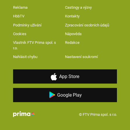
Reklama
Castingy a výzvy
HbbTV
Kontakty
Podmínky užívání
Zpracování osobních údajů
Cookies
Nápověda
Vlastník FTV Prima spol. s
Redakce
r.o.
Nahlásit chybu
Nastavení soukromí
App Store
Google Play
© FTV Prima spol. s r.o.