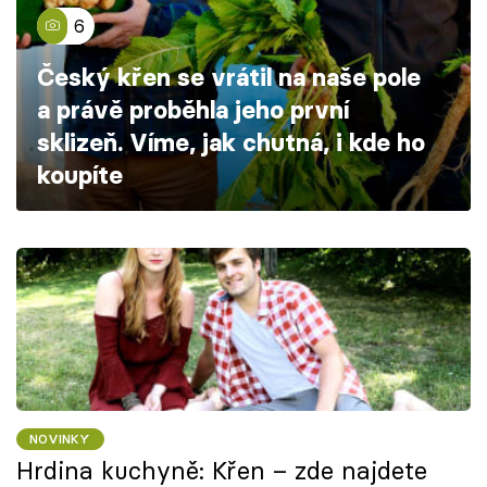
Škola vaření
6
Český křen se vrátil na naše pole
Recepty z TV
a právě proběhla jeho první
Speciál: Cuketa
sklizeň. Víme, jak chutná, i kde ho
koupíte
Těhotnej kuchař
Sledujte prima+
Přihlášení
Sledujte nás
NOVINKY
Hrdina kuchyně: Křen – zde najdete