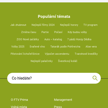
Populární témata
Jak zhubnout
Nejlepší filmy 2024
Nejlepší horory
TV program
Změna času
Partie
Počasí
Kdy budou volby
ZOO Nové začátky
Auto – katalog
7 pádů Honzy Dědka
Volby 2025
Svařené víno
Tatarák podle Pohlreicha
Aloe vera
Pěstování lichořeřišnice
Výpočet ascendentu
Tvarohové knedlíky
Nejlepší palačinky
Švestkový koláč
O FTV Prima
Management
Volná místa
Press