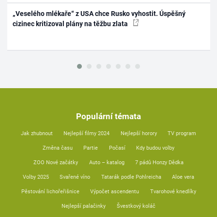
„Veselého mlékaře“ z USA chce Rusko vyhostit. Úspěšný
cizinec kritizoval plány na těžbu zlata
Populární témata
Jak zhubnout
Nejlepší filmy 2024
Nejlepší horory
TV program
Změna času
Partie
Počasí
Kdy budou volby
ZOO Nové začátky
Auto – katalog
7 pádů Honzy Dědka
Volby 2025
Svařené víno
Tatarák podle Pohlreicha
Aloe vera
Pěstování lichořeřišnice
Výpočet ascendentu
Tvarohové knedlíky
Nejlepší palačinky
Švestkový koláč