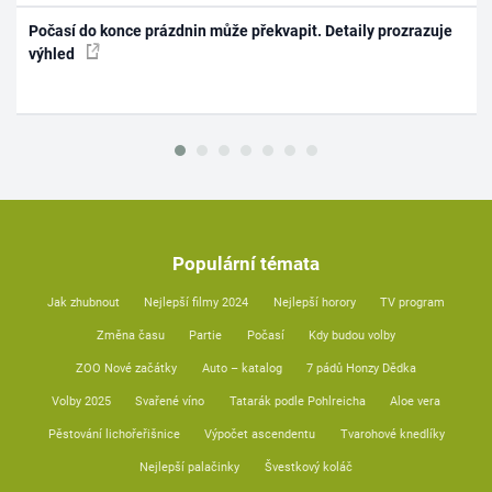
Počasí do konce prázdnin může překvapit. Detaily prozrazuje
výhled
Populární témata
Jak zhubnout
Nejlepší filmy 2024
Nejlepší horory
TV program
Změna času
Partie
Počasí
Kdy budou volby
ZOO Nové začátky
Auto – katalog
7 pádů Honzy Dědka
Volby 2025
Svařené víno
Tatarák podle Pohlreicha
Aloe vera
Pěstování lichořeřišnice
Výpočet ascendentu
Tvarohové knedlíky
Nejlepší palačinky
Švestkový koláč