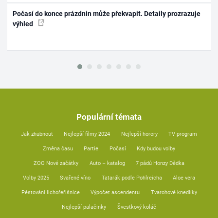
Počasí do konce prázdnin může překvapit. Detaily prozrazuje
výhled
Populární témata
Jak zhubnout
Nejlepší filmy 2024
Nejlepší horory
TV program
Změna času
Partie
Počasí
Kdy budou volby
ZOO Nové začátky
Auto – katalog
7 pádů Honzy Dědka
Volby 2025
Svařené víno
Tatarák podle Pohlreicha
Aloe vera
Pěstování lichořeřišnice
Výpočet ascendentu
Tvarohové knedlíky
Nejlepší palačinky
Švestkový koláč