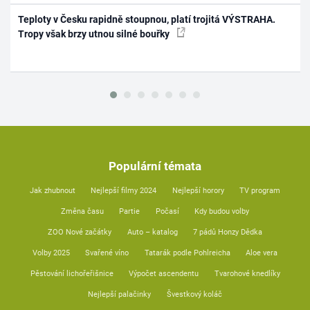
Teploty v Česku rapidně stoupnou, platí trojitá VÝSTRAHA.
Tropy však brzy utnou silné bouřky
Populární témata
Jak zhubnout
Nejlepší filmy 2024
Nejlepší horory
TV program
Změna času
Partie
Počasí
Kdy budou volby
ZOO Nové začátky
Auto – katalog
7 pádů Honzy Dědka
Volby 2025
Svařené víno
Tatarák podle Pohlreicha
Aloe vera
Pěstování lichořeřišnice
Výpočet ascendentu
Tvarohové knedlíky
Nejlepší palačinky
Švestkový koláč