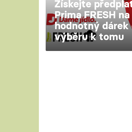
Získejte předpla
Prima FRESH na 
hodnotný dárek 
výběru k tomu