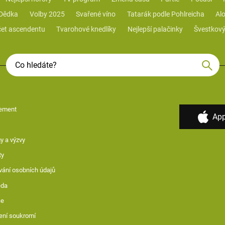
 Dědka
Volby 2025
Svařené víno
Tatarák podle Pohlreicha
Alo
et ascendentu
Tvarohové knedlíky
Nejlepší palačinky
Švestkový
ement
App
y a výzvy
ty
vání osobních údajů
ěda
ce
ení soukromí