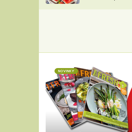
nepotřebujete troubu
ZDENĚK
ČESKO NA TALÍŘI
POHLREICH
KAROLÍNA,
JAROSLAV SAPÍK
DOMÁCÍ
KUCHAŘKA
KAROLÍNA
KAMBERSKÁ
NOVINKY