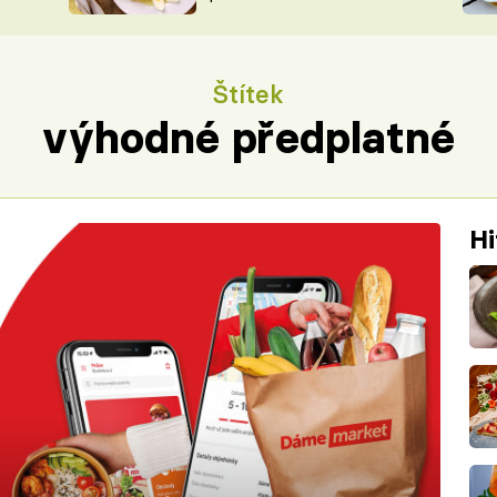
ŠÉFREDAK
VYCHYTÁVKY
SOUTĚŽ FR
NA NÁKUPECH
Štítek
ČASOPIS
výhodné předplatné
Hi