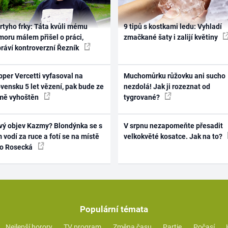
rtyho frky: Táta kvůli mému
9 tipů s kostkami ledu: Vyhladí
oru málem přišel o práci,
zmačkané šaty i zalijí květiny
práví kontroverzní Řezník
per Vercetti vyfasoval na
Muchomůrku růžovku ani sucho
vensku 5 let vězení, pak bude ze
nezdolá! Jak ji rozeznat od
mě vyhoštěn
tygrované?
vý objev Kazmy? Blondýnka se s
V srpnu nezapomeňte přesadit
 vodí za ruce a fotí se na místě
velkokvěté kosatce. Jak na to?
ko Rosecká
Populární témata
Nejlepší horory
TV program
Změna času
Partie
Počasí