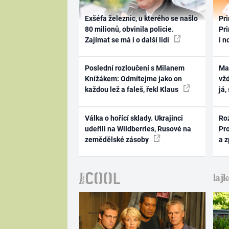
Exšéfa železnic, u kterého se našlo
Pri
80 milionů, obvinila policie.
Pri
Zajímat se má i o další lidi
i n
Poslední rozloučení s Milanem
Ma
Knížákem: Odmítejme jako on
vž
každou lež a faleš, řekl Klaus
já,
Válka o hořící sklady. Ukrajinci
Ro
udeřili na Wildberries, Rusové na
Pr
zemědělské zásoby
a 