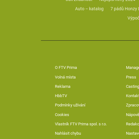
Auto – katalog
7 pádů Honzy
Výpoč
O FTV Prima
Manag
Volná místa
Press
Reklama
Casting
HbbTV
Kontak
Podmínky užívání
Zpraco
Cookies
Nápov
Vlastník FTV Prima spol. s r.o.
Redak
Nahlásit chybu
Nastav