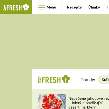
Menu
Recepty
Články
T
Oblíbené
Přílohy
recepty
HRANOLKY
HOUBY
KNEDLÍKY
DÝNĚ
KAŠE
RYCHLOVKY
Trendy:
Kuř
Populární
Videorecept
Nepečené jahodové ře
– lehký a osvěžující
kuchaři
dezert, na který
TEĎ VAŘÍ ŠÉF!