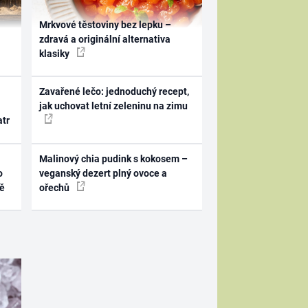
Mrkvové těstoviny bez lepku –
zdravá a originální alternativa
klasiky
Zavařené lečo: jednoduchý recept,
jak uchovat letní zeleninu na zimu
atr
Malinový chia pudink s kokosem –
o
veganský dezert plný ovoce a
ně
ořechů