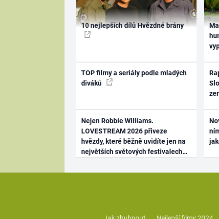
10 nejlepších dílů Hvězdné brány
Ma
hum
vy
TOP filmy a seriály podle mladých
Rap
diváků
Slo
ze
Nejen Robbie Williams.
No
LOVESTREAM 2026 přiveze
ním
hvězdy, které běžně uvidíte jen na
ja
největších světových festivalech
Jak zhubnout
Nejlepší filmy 2024