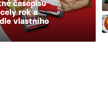
tné časopisu
celý rok a
dle vlastního