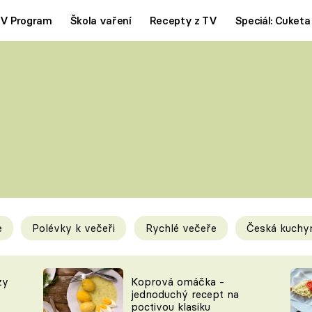
V Program
Škola vaření
Recepty z TV
Speciál: Cuketa
Polévky
Saláty
ČESKÁ KLASIKA
TĚSTOVIN
SILNÉ VÝVARY
SLADKÉ
KRÉMOVÉ
BEZMASÁ J
e
Polévky k večeři
Rychlé večeře
Česká kuchy
y
Tipy a triky
Novink
zy
Koprová omáčka -
jednoduchý recept na
poctivou klasiku
KAM ZA JÍDLEM
BLOG