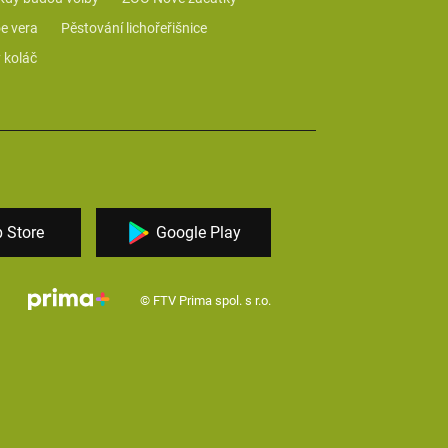
e vera
Pěstování lichořeřišnice
 koláč
 Store
Google Play
© FTV Prima spol. s r.o.