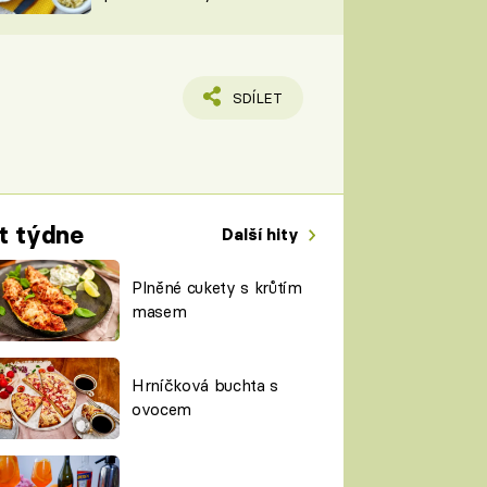
TORKY
ESH
SDÍLET
t týdne
Další hity
Plněné cukety s krůtím
masem
Hrníčková buchta s
ovocem