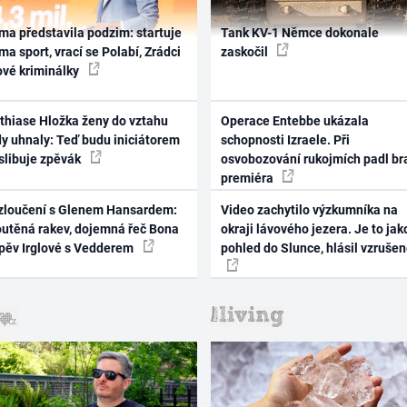
ma představila podzim: startuje
Tank KV-1 Němce dokonale
ma sport, vrací se Polabí, Zrádci
zaskočil
ové kriminálky
thiase Hložka ženy do vztahu
Operace Entebbe ukázala
dy uhnaly: Teď budu iniciátorem
schopnosti Izraele. Při
 slibuje zpěvák
osvobozování rukojmích padl br
premiéra
zloučení s Glenem Hansardem:
Video zachytilo výzkumníka na
outěná rakev, dojemná řeč Bona
okraji lávového jezera. Je to jak
zpěv Irglové s Vedderem
pohled do Slunce, hlásil vzruše