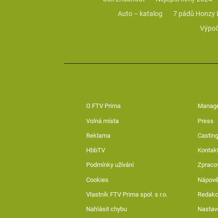
Auto – katalog
7 pádů Honzy
Výpoč
O FTV Prima
Manag
Volná místa
Press
Reklama
Casting
HbbTV
Kontak
Podmínky užívání
Zpraco
Cookies
Nápov
Vlastník FTV Prima spol. s r.o.
Redak
Nahlásit chybu
Nastav