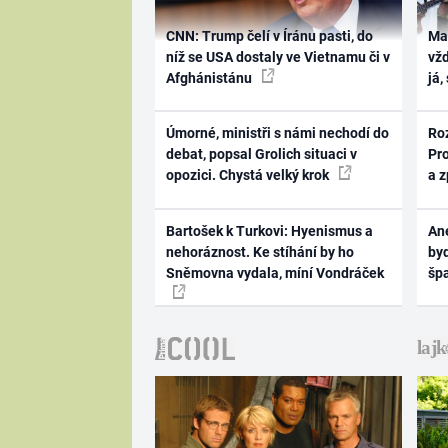
CNN: Trump čelí v Íránu pasti, do
Ma
níž se USA dostaly ve Vietnamu či v
vž
Afghánistánu
já,
Úmorné, ministři s námi nechodí do
Ro
debat, popsal Grolich situaci v
Pr
opozici. Chystá velký krok
a 
Bartošek k Turkovi: Hyenismus a
Ane
nehoráznost. Ke stíhání by ho
byd
Sněmovna vydala, míní Vondráček
šp