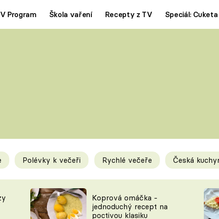
V Program
Škola vaření
Recepty z TV
Speciál: Cuketa
Polévky
Saláty
ČESKÁ KLASIKA
TĚSTOVIN
SILNÉ VÝVARY
SLADKÉ
KRÉMOVÉ
BEZMASÁ J
e
Polévky k večeři
Rychlé večeře
Česká kuchy
y
Tipy a triky
Novink
zy
Koprová omáčka -
jednoduchý recept na
poctivou klasiku
KAM ZA JÍDLEM
BLOG