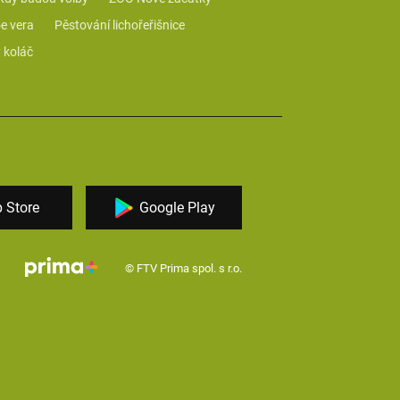
e vera
Pěstování lichořeřišnice
 koláč
 Store
Google Play
© FTV Prima spol. s r.o.