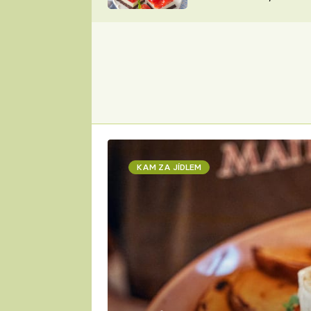
nepotřebujete troubu
ZDENĚK
ČESKO NA TALÍŘI
POHLREICH
KAROLÍNA,
JAROSLAV SAPÍK
DOMÁCÍ
KUCHAŘKA
KAROLÍNA
KAMBERSKÁ
KAM ZA JÍDLEM