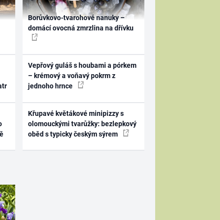
Borůvkovo-tvarohové nanuky –
domácí ovocná zmrzlina na dřívku
Vepřový guláš s houbami a pórkem
– krémový a voňavý pokrm z
atr
jednoho hrnce
Křupavé květákové minipizzy s
o
olomouckými tvarůžky: bezlepkový
ně
oběd s typicky českým sýrem