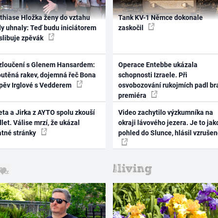
thiase Hložka ženy do vztahu
Tank KV-1 Němce dokonale
dy uhnaly: Teď budu iniciátorem
zaskočil
 slibuje zpěvák
zloučení s Glenem Hansardem:
Operace Entebbe ukázala
outěná rakev, dojemná řeč Bona
schopnosti Izraele. Při
zpěv Irglové s Vedderem
osvobozování rukojmích padl br
premiéra
ta a Jirka z AYTO spolu zkouší
Video zachytilo výzkumníka na
let. Válise mrzí, že ukázal
okraji lávového jezera. Je to jak
atné stránky
pohled do Slunce, hlásil vzruše