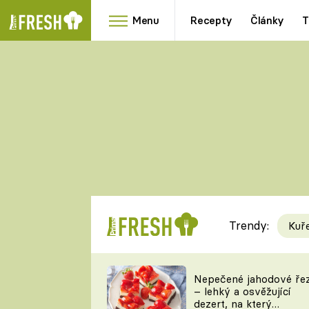
Menu
Recepty
Články
T
Oblíbené
Přílohy
recepty
HRANOLKY
HOUBY
KNEDLÍKY
DÝNĚ
KAŠE
RYCHLOVKY
Trendy:
Kuř
Populární
Videorecept
Nepečené jahodové ře
– lehký a osvěžující
kuchaři
dezert, na který
TEĎ VAŘÍ ŠÉF!