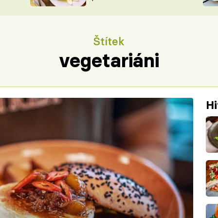
ŠÉFREDAK
VYCHYTÁVKY
SOUTĚŽ FR
NA NÁKUPECH
Štítek
ČASOPIS
vegetariáni
Hi