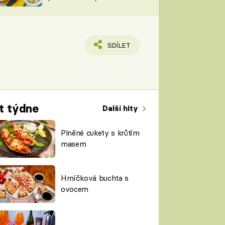
TORKY
ESH
SDÍLET
t týdne
Další hity
Plněné cukety s krůtím
masem
Hrníčková buchta s
ovocem