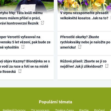
rtyho frky: Táta kvůli mému
V srpnu nezapomeňte přesadit
oru málem přišel o práci,
velkokvěté kosatce. Jak na to?
práví kontroverzní Řezník
per Vercetti vyfasoval na
Přerostlé okurky? Zkuste
vensku 5 let vězení, pak bude ze
rychlokvašky nebo je naložte po
mě vyhoštěn
americku!
vý objev Kazmy? Blondýnka se s
Růžová plíseň: Zbavte se jí co
 vodí za ruce a fotí se na místě
nejdříve! Jak ji zlikvidovat?
ko Rosecká
Populární témata
Nejlepší horory
TV program
Změna času
Partie
Počasí