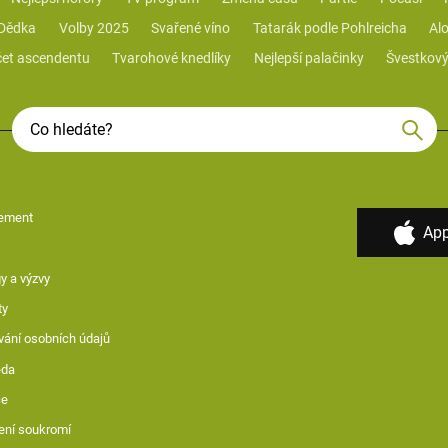
 Dědka
Volby 2025
Svařené víno
Tatarák podle Pohlreicha
Alo
et ascendentu
Tvarohové knedlíky
Nejlepší palačinky
Švestkový
ement
App
y a výzvy
ty
vání osobních údajů
ěda
ce
ení soukromí