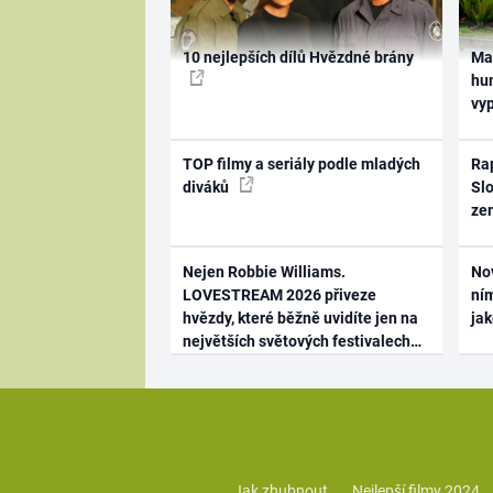
10 nejlepších dílů Hvězdné brány
Ma
hum
vy
TOP filmy a seriály podle mladých
Rap
diváků
Slo
ze
Nejen Robbie Williams.
No
LOVESTREAM 2026 přiveze
ním
hvězdy, které běžně uvidíte jen na
ja
největších světových festivalech
Jak zhubnout
Nejlepší filmy 2024