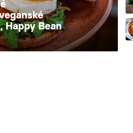
né
 veganské
a, Happy Bean