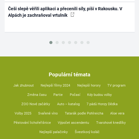
Češi slepě věřili aplikaci a přecenili síly, píší v Rakousku. V
Alpách je zachraňoval vrtulník
Populární témata
Jak zhubnout
Nejlepší filmy 2024
Nejlepší horory
TV program
Změna času
Partie
Počasí
Kdy budou volby
ZOO Nové začátky
Auto – katalog
7 pádů Honzy Dědka
Volby 2025
Svařené víno
Tatarák podle Pohlreicha
Aloe vera
Pěstování lichořeřišnice
Výpočet ascendentu
Tvarohové knedlíky
Nejlepší palačinky
Švestkový koláč