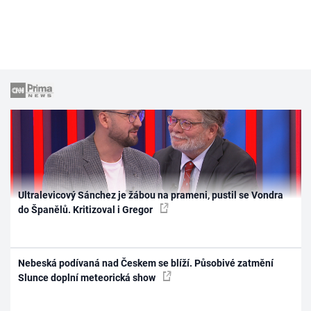
Ultralevicový Sánchez je žábou na prameni, pustil se Vondra
do Španělů. Kritizoval i Gregor
Nebeská podívaná nad Českem se blíží. Působivé zatmění
Slunce doplní meteorická show