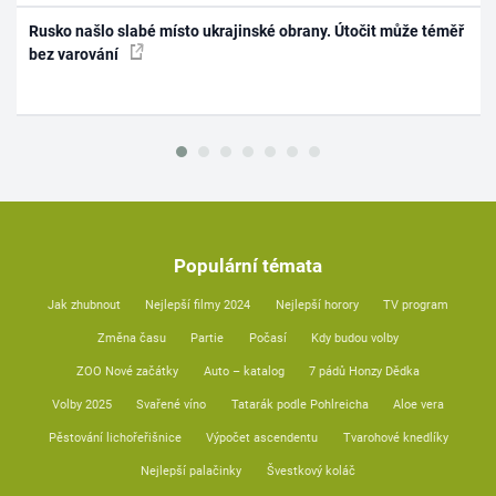
Rusko našlo slabé místo ukrajinské obrany. Útočit může téměř
bez varování
Populární témata
Jak zhubnout
Nejlepší filmy 2024
Nejlepší horory
TV program
Změna času
Partie
Počasí
Kdy budou volby
ZOO Nové začátky
Auto – katalog
7 pádů Honzy Dědka
Volby 2025
Svařené víno
Tatarák podle Pohlreicha
Aloe vera
Pěstování lichořeřišnice
Výpočet ascendentu
Tvarohové knedlíky
Nejlepší palačinky
Švestkový koláč