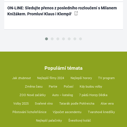
ON-LINE: Sledujte přenos z posledního rozloučení s Milanem
Knížákem. Promluví Klaus i Klempíř
Populární témata
Jak zhubnout
Nejlepší filmy 2024
Nejlepší horory
TV program
Změna času
Partie
Počasí
Kdy budou volby
ZOO Nové začátky
Auto – katalog
7 pádů Honzy Dědka
Volby 2025
Svařené víno
Tatarák podle Pohlreicha
Aloe vera
Pěstování lichořeřišnice
Výpočet ascendentu
Tvarohové knedlíky
Nejlepší palačinky
Švestkový koláč