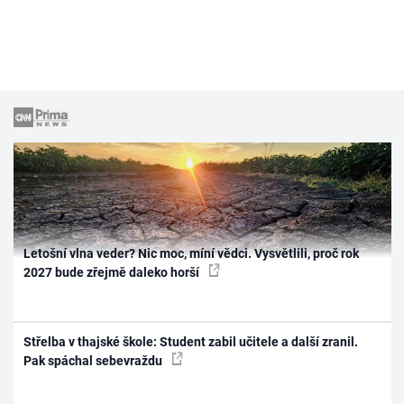
Letošní vlna veder? Nic moc, míní vědci. Vysvětlili, proč rok
2027 bude zřejmě daleko horší
Střelba v thajské škole: Student zabil učitele a další zranil.
Pak spáchal sebevraždu