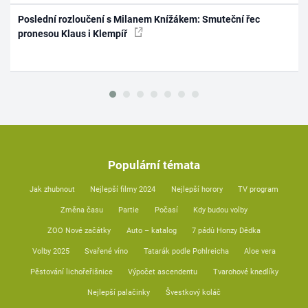
Poslední rozloučení s Milanem Knížákem: Smuteční řec
pronesou Klaus i Klempíř
Populární témata
Jak zhubnout
Nejlepší filmy 2024
Nejlepší horory
TV program
Změna času
Partie
Počasí
Kdy budou volby
ZOO Nové začátky
Auto – katalog
7 pádů Honzy Dědka
Volby 2025
Svařené víno
Tatarák podle Pohlreicha
Aloe vera
Pěstování lichořeřišnice
Výpočet ascendentu
Tvarohové knedlíky
Nejlepší palačinky
Švestkový koláč