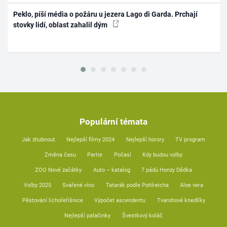
Peklo, píší média o požáru u jezera Lago di Garda. Prchají
stovky lidí, oblast zahalil dým
Populární témata
Jak zhubnout
Nejlepší filmy 2024
Nejlepší horory
TV program
Změna času
Partie
Počasí
Kdy budou volby
ZOO Nové začátky
Auto – katalog
7 pádů Honzy Dědka
Volby 2025
Svařené víno
Tatarák podle Pohlreicha
Aloe vera
Pěstování lichořeřišnice
Výpočet ascendentu
Tvarohové knedlíky
Nejlepší palačinky
Švestkový koláč