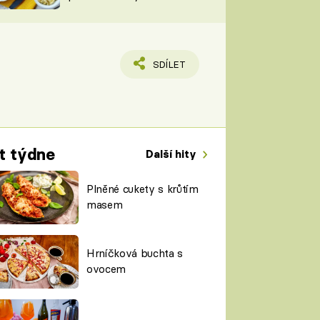
TORKY
ESH
SDÍLET
t týdne
Další hity
Plněné cukety s krůtím
masem
Hrníčková buchta s
ovocem