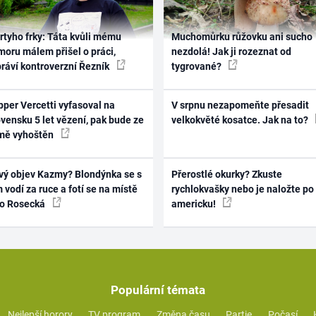
rtyho frky: Táta kvůli mému
Muchomůrku růžovku ani sucho
oru málem přišel o práci,
nezdolá! Jak ji rozeznat od
práví kontroverzní Řezník
tygrované?
per Vercetti vyfasoval na
V srpnu nezapomeňte přesadit
vensku 5 let vězení, pak bude ze
velkokvěté kosatce. Jak na to?
mě vyhoštěn
vý objev Kazmy? Blondýnka se s
Přerostlé okurky? Zkuste
 vodí za ruce a fotí se na místě
rychlokvašky nebo je naložte po
ko Rosecká
americku!
Populární témata
Nejlepší horory
TV program
Změna času
Partie
Počasí