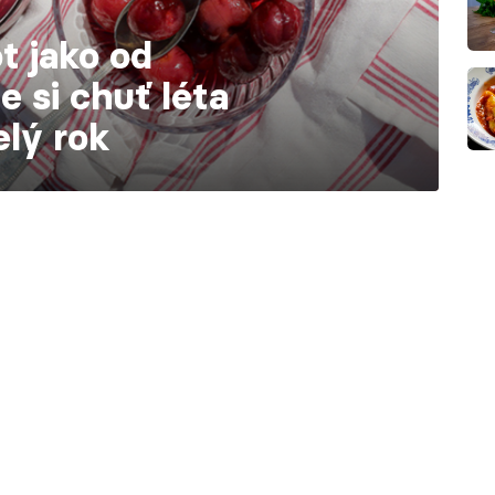
 jako od
e si chuť léta
elý rok