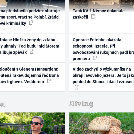
ma představila podzim: startuje
Tank KV-1 Němce dokonale
ma sport, vrací se Polabí, Zrádci
zaskočil
ové kriminálky
thiase Hložka ženy do vztahu
Operace Entebbe ukázala
dy uhnaly: Teď budu iniciátorem
schopnosti Izraele. Při
 slibuje zpěvák
osvobozování rukojmích padl br
premiéra
zloučení s Glenem Hansardem:
Video zachytilo výzkumníka na
outěná rakev, dojemná řeč Bona
okraji lávového jezera. Je to jak
zpěv Irglové s Vedderem
pohled do Slunce, hlásil vzruše