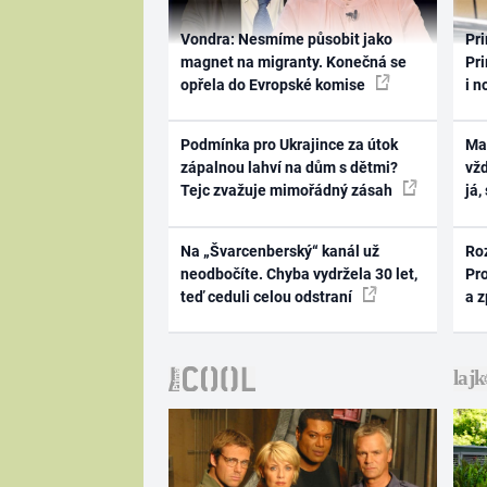
Vondra: Nesmíme působit jako
Pri
magnet na migranty. Konečná se
Pri
opřela do Evropské komise
i n
Podmínka pro Ukrajince za útok
Ma
zápalnou lahví na dům s dětmi?
vž
Tejc zvažuje mimořádný zásah
já,
Na „Švarcenberský“ kanál už
Ro
neodbočíte. Chyba vydržela 30 let,
Pr
teď ceduli celou odstraní
a 