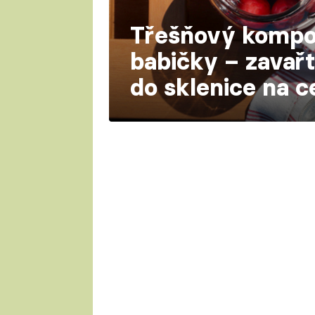
Třešňový kompot
babičky – zavařt
do sklenice na c