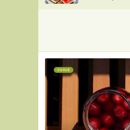
nepotřebujete troubu
ZDENĚK
ČESKO NA TALÍŘI
POHLREICH
KAROLÍNA,
JAROSLAV SAPÍK
DOMÁCÍ
KUCHAŘKA
KAROLÍNA
KAMBERSKÁ
OVOCE