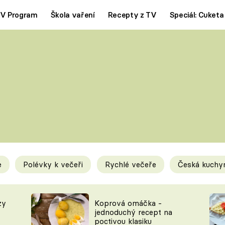
V Program
Škola vaření
Recepty z TV
Speciál: Cuketa
Polévky
Saláty
ČESKÁ KLASIKA
TĚSTOVIN
SILNÉ VÝVARY
SLADKÉ
KRÉMOVÉ
BEZMASÁ J
e
Polévky k večeři
Rychlé večeře
Česká kuchy
y
Tipy a triky
Novink
zy
Koprová omáčka -
jednoduchý recept na
poctivou klasiku
KAM ZA JÍDLEM
BLOG