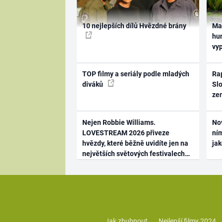
10 nejlepších dílů Hvězdné brány
Ma
hum
vy
TOP filmy a seriály podle mladých
Rap
diváků
Slo
ze
Nejen Robbie Williams.
No
LOVESTREAM 2026 přiveze
ním
hvězdy, které běžně uvidíte jen na
ja
největších světových festivalech
Jak zhubnout
Nejlepší filmy 2024