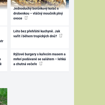
Jednoduchý borůvkový koláč s
drobenkou – vláčný moučník plný
ovoce
Léto bez přehřáté kuchyně. Jak
vařit i během tropických dnů?
atr
Rýžové burgery s kuřecím masem a
o
mrkví podávané se salátem – lehká
ně
a chutná večeře