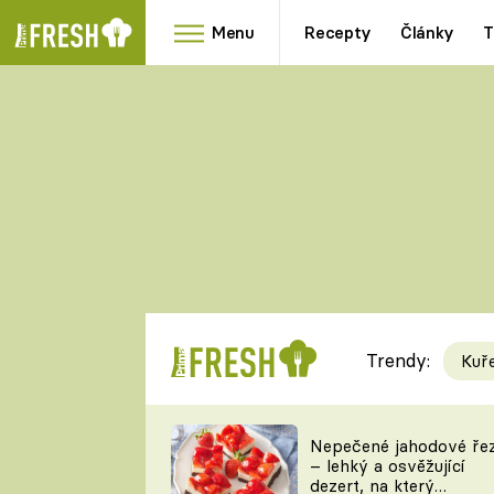
Menu
Recepty
Články
T
Oblíbené
Přílohy
recepty
HRANOLKY
HOUBY
KNEDLÍKY
DÝNĚ
KAŠE
RYCHLOVKY
Trendy:
Kuř
Populární
Videorecept
Nepečené jahodové ře
– lehký a osvěžující
kuchaři
dezert, na který
TEĎ VAŘÍ ŠÉF!