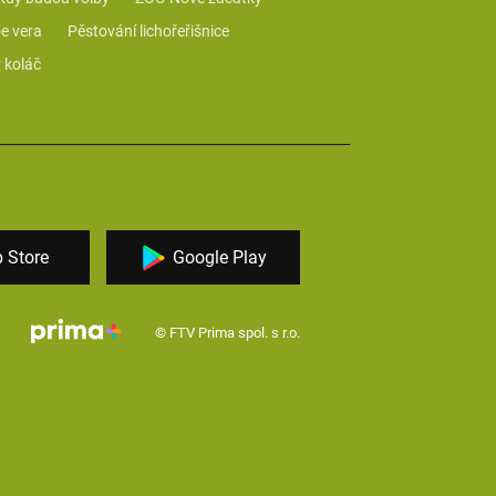
e vera
Pěstování lichořeřišnice
 koláč
 Store
Google Play
© FTV Prima spol. s r.o.