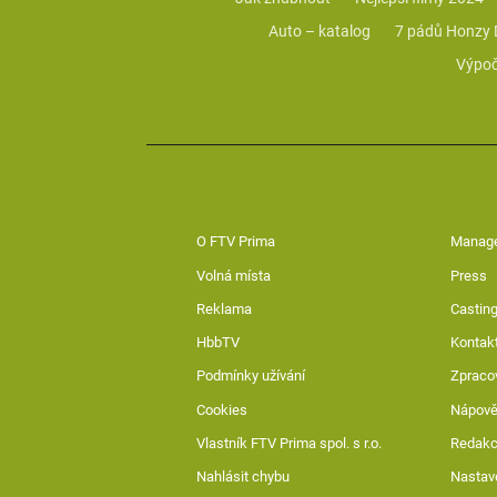
Auto – katalog
7 pádů Honzy
Výpoč
O FTV Prima
Manag
Volná místa
Press
Reklama
Casting
HbbTV
Kontak
Podmínky užívání
Zpraco
Cookies
Nápov
Vlastník FTV Prima spol. s r.o.
Redak
Nahlásit chybu
Nastav