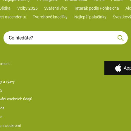
 Dědka
Volby 2025
Svařené víno
Tatarák podle Pohlreicha
Alo
et ascendentu
Tvarohové knedlíky
Nejlepší palačinky
Švestkový
ement
App
y a výzvy
ty
vání osobních údajů
ěda
ce
ení soukromí