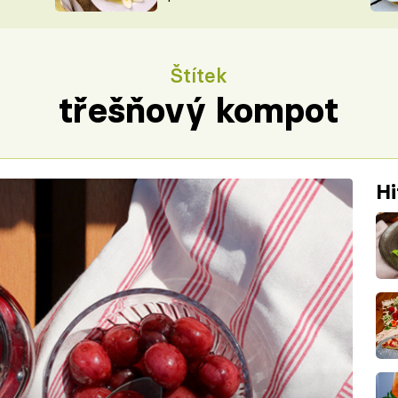
ŠÉFREDAK
VYCHYTÁVKY
SOUTĚŽ FR
NA NÁKUPECH
Štítek
ČASOPIS
třešňový kompot
Hi