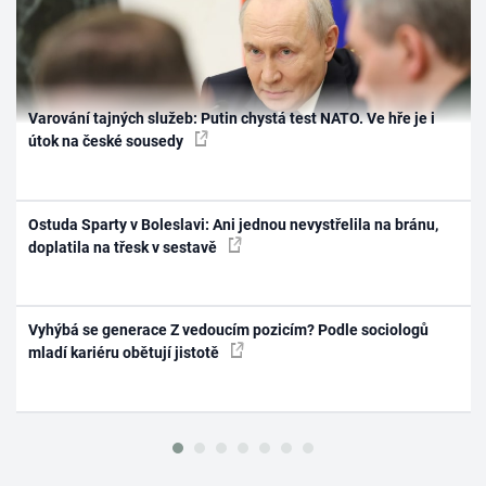
Varování tajných služeb: Putin chystá test NATO. Ve hře je i
útok na české sousedy
Ostuda Sparty v Boleslavi: Ani jednou nevystřelila na bránu,
doplatila na třesk v sestavě
Vyhýbá se generace Z vedoucím pozicím? Podle sociologů
mladí kariéru obětují jistotě