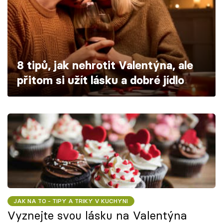
Škola vaření
Recepty z TV
Speciál: Cuketa
8 tipů, jak nehrotit Valentýna, ale
přitom si užít lásku a dobré jídlo
Těhotnej kuchař
Sledujte prima+
Přihlášení
Sledujte nás
JAK NA TO - TIPY A TRIKY V KUCHYNI
Vyznejte svou lásku na Valentýna