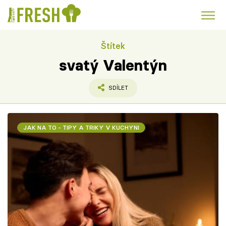
Štítek
Kuře
Polévky k večeři
Rychlé večeře
Trendy:
svatý Valentýn
Česká kuchyně
Čokoláda
SDÍLET
JAK NA TO - TIPY A TRIKY V KUCHYNI
Témata
Recepty
Články
TV Program