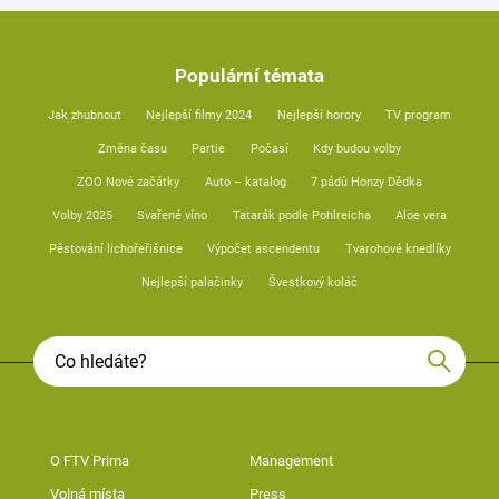
Populární témata
Jak zhubnout
Nejlepší filmy 2024
Nejlepší horory
TV program
Změna času
Partie
Počasí
Kdy budou volby
ZOO Nové začátky
Auto – katalog
7 pádů Honzy Dědka
Volby 2025
Svařené víno
Tatarák podle Pohlreicha
Aloe vera
Pěstování lichořeřišnice
Výpočet ascendentu
Tvarohové knedlíky
Nejlepší palačinky
Švestkový koláč
O FTV Prima
Management
Volná místa
Press