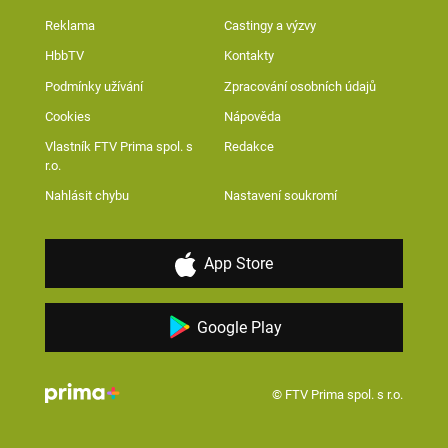
Reklama
Castingy a výzvy
HbbTV
Kontakty
Podmínky užívání
Zpracování osobních údajů
Cookies
Nápověda
Vlastník FTV Prima spol. s
Redakce
r.o.
Nahlásit chybu
Nastavení soukromí
App Store
Google Play
© FTV Prima spol. s r.o.