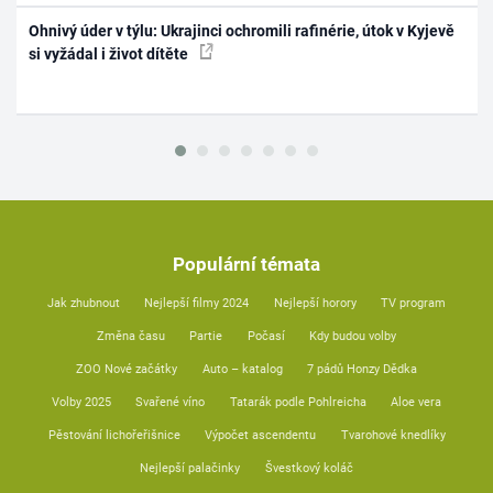
Ohnivý úder v týlu: Ukrajinci ochromili rafinérie, útok v Kyjevě
si vyžádal i život dítěte
Populární témata
Jak zhubnout
Nejlepší filmy 2024
Nejlepší horory
TV program
Změna času
Partie
Počasí
Kdy budou volby
ZOO Nové začátky
Auto – katalog
7 pádů Honzy Dědka
Volby 2025
Svařené víno
Tatarák podle Pohlreicha
Aloe vera
Pěstování lichořeřišnice
Výpočet ascendentu
Tvarohové knedlíky
Nejlepší palačinky
Švestkový koláč