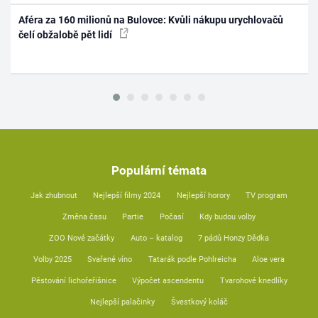
Aféra za 160 milionů na Bulovce: Kvůli nákupu urychlovačů
čelí obžalobě pět lidí
Populární témata
Jak zhubnout
Nejlepší filmy 2024
Nejlepší horory
TV program
Změna času
Partie
Počasí
Kdy budou volby
ZOO Nové začátky
Auto – katalog
7 pádů Honzy Dědka
Volby 2025
Svařené víno
Tatarák podle Pohlreicha
Aloe vera
Pěstování lichořeřišnice
Výpočet ascendentu
Tvarohové knedlíky
Nejlepší palačinky
Švestkový koláč