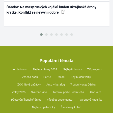
Šándor: Na masy ruských vojáků budou ukrajinské drony
krátké. Konflikt se nevyvíjí dobře
Populární témata
Jak zhubnout
Nejlepší filmy 2024
Nejlepší horory
TV program
Změna času
Partie
Počasí
Kdy budou volby
ZOO Nové začátky
Auto – katalog
7 pádů Honzy Dědka
Volby 2025
Svařené víno
Tatarák podle Pohlreicha
Aloe vera
Pěstování lichořeřišnice
Výpočet ascendentu
Tvarohové knedlíky
Nejlepší palačinky
Švestkový koláč