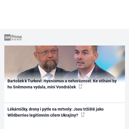
Bartošek k Turkovi: Hyenismus a nehoráznost. Ke stíhání by
ho Sněmovna vydala, míní Vondráček
Lékárničky, drony i pytle na mrtvoly: Jsou tržiště jako
Wildberries legitimním cílem Ukrajiny?