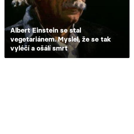
Škola vaření
Recepty z TV
Albert Einstein se stal
Speciál: Cuketa
vegetariánem. Myslel, že se tak
vyléčí a ošálí smrt
Těhotnej kuchař
Sledujte prima+
Přihlášení
Sledujte nás