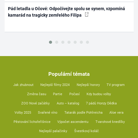
Pád letadla u Očové: Odpočívejte spolu se synem, vzpomíná
kamarád na tragicky zemřelého Filipa
Populární témata
Jak zhubnout
Nejlepší filmy 2024
Nejlepší horory
TV program
Změna času
Partie
Počasí
Kdy budou volby
ZOO Nové začátky
Auto – katalog
7 pádů Honzy Dědka
Volby 2025
Svařené víno
Tatarák podle Pohlreicha
Aloe vera
Pěstování lichořeřišnice
Výpočet ascendentu
Tvarohové knedlíky
Nejlepší palačinky
Švestkový koláč