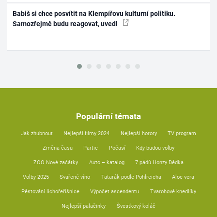
Babiš si chce posvítit na Klempířovu kulturní politiku.
Samozřejmě budu reagovat, uvedl
Populární témata
Jak zhubnout
Nejlepší filmy 2024
Nejlepší horory
TV program
Změna času
Partie
Počasí
Kdy budou volby
ZOO Nové začátky
Auto – katalog
7 pádů Honzy Dědka
Volby 2025
Svařené víno
Tatarák podle Pohlreicha
Aloe vera
Pěstování lichořeřišnice
Výpočet ascendentu
Tvarohové knedlíky
Nejlepší palačinky
Švestkový koláč