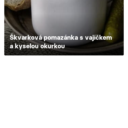
Škola vaření
Recepty z TV
Speciál: Cuketa
Škvarková pomazánka s vajíčkem
a kyselou okurkou
Těhotnej kuchař
Sledujte prima+
Přihlášení
Sledujte nás