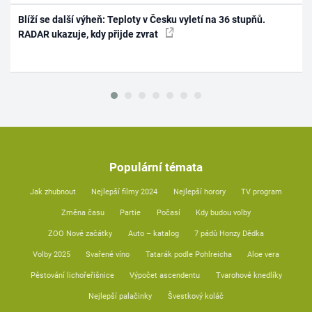
Blíží se další výheň: Teploty v Česku vyletí na 36 stupňů.
RADAR ukazuje, kdy přijde zvrat
Populární témata
Jak zhubnout
Nejlepší filmy 2024
Nejlepší horory
TV program
Změna času
Partie
Počasí
Kdy budou volby
ZOO Nové začátky
Auto – katalog
7 pádů Honzy Dědka
Volby 2025
Svařené víno
Tatarák podle Pohlreicha
Aloe vera
Pěstování lichořeřišnice
Výpočet ascendentu
Tvarohové knedlíky
Nejlepší palačinky
Švestkový koláč