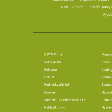
Auto – katalog
7 pádů Honzy
Výpoč
O FTV Prima
Manag
Volná místa
Press
Reklama
Casting
HbbTV
Kontak
Podmínky užívání
Zpraco
Cookies
Nápov
Vlastník FTV Prima spol. s r.o.
Redak
Nahlásit chybu
Nastav