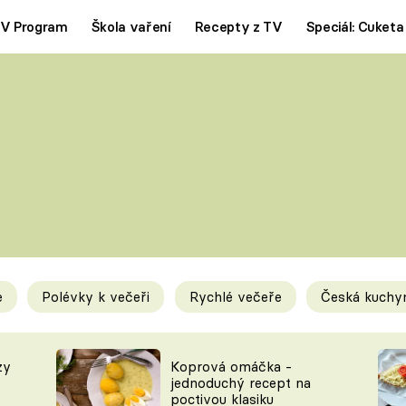
V Program
Škola vaření
Recepty z TV
Speciál: Cuketa
Polévky
Saláty
ČESKÁ KLASIKA
TĚSTOVIN
SILNÉ VÝVARY
SLADKÉ
KRÉMOVÉ
BEZMASÁ J
e
Polévky k večeři
Rychlé večeře
Česká kuchy
y
Tipy a triky
Novink
zy
Koprová omáčka -
jednoduchý recept na
poctivou klasiku
KAM ZA JÍDLEM
BLOG