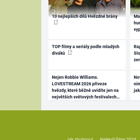
10 nejlepších dílů Hvězdné brány
Ma
hum
vy
TOP filmy a seriály podle mladých
Rap
diváků
Slo
ze
Nejen Robbie Williams.
No
LOVESTREAM 2026 přiveze
ním
hvězdy, které běžně uvidíte jen na
ja
největších světových festivalech
Jak zhubnout
Nejlepší filmy 2024