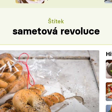
ŠÉFREDAK
VYCHYTÁVKY
SOUTĚŽ FR
NA NÁKUPECH
Štítek
ČASOPIS
sametová revoluce
Hi