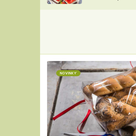
nepotřebujete troubu
ZDENĚK
ČESKO NA TALÍŘI
POHLREICH
KAROLÍNA,
JAROSLAV SAPÍK
DOMÁCÍ
KUCHAŘKA
KAROLÍNA
KAMBERSKÁ
NOVINKY