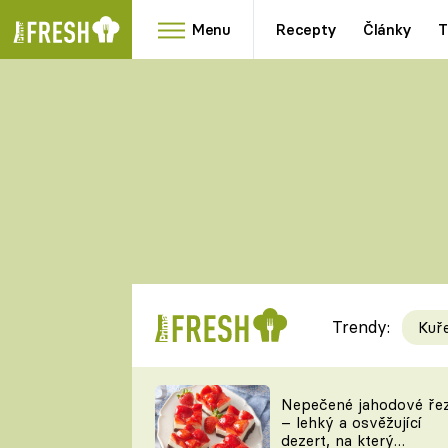
Menu
Recepty
Články
T
Oblíbené
Přílohy
recepty
HRANOLKY
HOUBY
KNEDLÍKY
DÝNĚ
KAŠE
RYCHLOVKY
Trendy:
Kuř
Populární
Videorecept
Nepečené jahodové ře
– lehký a osvěžující
kuchaři
dezert, na který
TEĎ VAŘÍ ŠÉF!