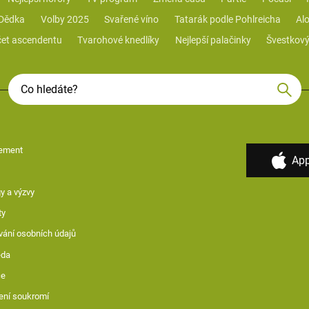
 Dědka
Volby 2025
Svařené víno
Tatarák podle Pohlreicha
Alo
et ascendentu
Tvarohové knedlíky
Nejlepší palačinky
Švestkový
ement
App
y a výzvy
ty
vání osobních údajů
ěda
ce
ení soukromí