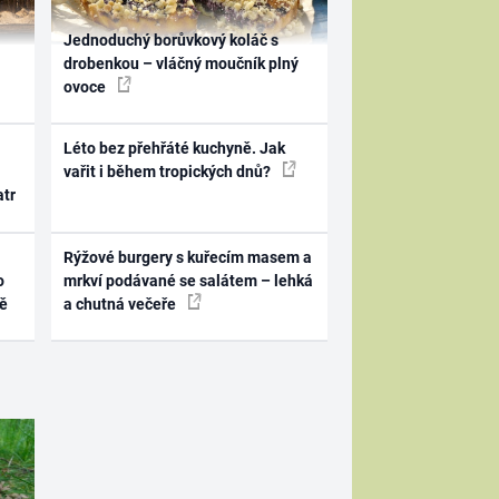
Jednoduchý borůvkový koláč s
drobenkou – vláčný moučník plný
ovoce
Léto bez přehřáté kuchyně. Jak
vařit i během tropických dnů?
atr
Rýžové burgery s kuřecím masem a
o
mrkví podávané se salátem – lehká
ně
a chutná večeře