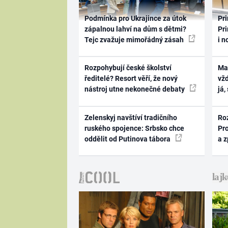
Podmínka pro Ukrajince za útok
Pri
zápalnou lahví na dům s dětmi?
Pri
Tejc zvažuje mimořádný zásah
i n
Rozpohybují české školství
Ma
ředitelé? Resort věří, že nový
vž
nástroj utne nekonečné debaty
já,
Zelenskyj navštíví tradičního
Ro
ruského spojence: Srbsko chce
Pr
oddělit od Putinova tábora
a 