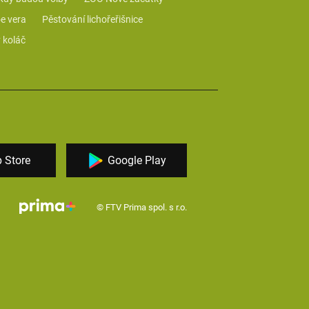
e vera
Pěstování lichořeřišnice
 koláč
 Store
Google Play
© FTV Prima spol. s r.o.