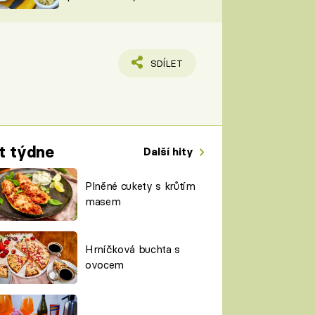
TORKY
ESH
SDÍLET
t týdne
Další hity
Plněné cukety s krůtím
masem
Hrníčková buchta s
ovocem