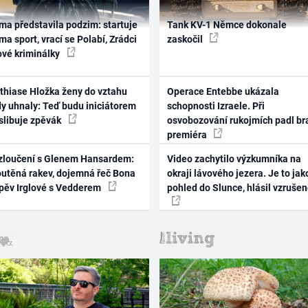
ma představila podzim: startuje
Tank KV-1 Němce dokonale
ma sport, vrací se Polabí, Zrádci
zaskočil
ové kriminálky
thiase Hložka ženy do vztahu
Operace Entebbe ukázala
dy uhnaly: Teď budu iniciátorem
schopnosti Izraele. Při
 slibuje zpěvák
osvobozování rukojmích padl br
premiéra
zloučení s Glenem Hansardem:
Video zachytilo výzkumníka na
outěná rakev, dojemná řeč Bona
okraji lávového jezera. Je to jak
zpěv Irglové s Vedderem
pohled do Slunce, hlásil vzruše