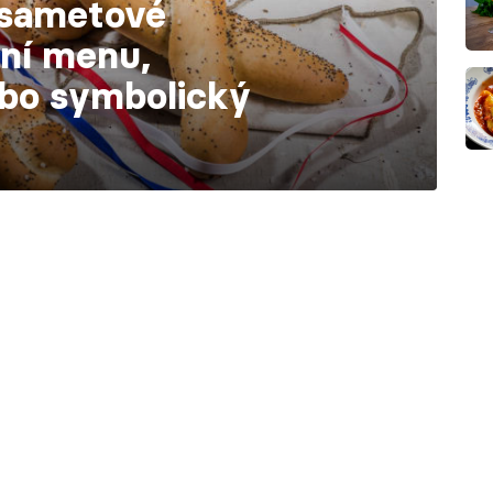
u sametové
lní menu,
ebo symbolický