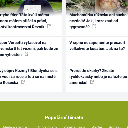
rtyho frky: Táta kvůli mému
Muchomůrku růžovku ani sucho
oru málem přišel o práci,
nezdolá! Jak ji rozeznat od
práví kontroverzní Řezník
tygrované?
per Vercetti vyfasoval na
V srpnu nezapomeňte přesadit
vensku 5 let vězení, pak bude ze
velkokvěté kosatce. Jak na to?
mě vyhoštěn
vý objev Kazmy? Blondýnka se s
Přerostlé okurky? Zkuste
 vodí za ruce a fotí se na místě
rychlokvašky nebo je naložte po
ko Rosecká
americku!
Populární témata
Nejlepší horory
TV program
Změna času
Partie
Počasí