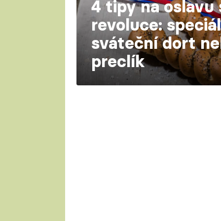
4 tipy na oslav
revoluce: speciá
sváteční dort n
preclík