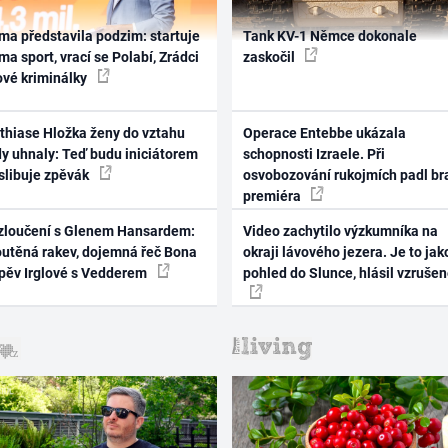
ma představila podzim: startuje
Tank KV-1 Němce dokonale
ma sport, vrací se Polabí, Zrádci
zaskočil
ové kriminálky
thiase Hložka ženy do vztahu
Operace Entebbe ukázala
dy uhnaly: Teď budu iniciátorem
schopnosti Izraele. Při
 slibuje zpěvák
osvobozování rukojmích padl br
premiéra
zloučení s Glenem Hansardem:
Video zachytilo výzkumníka na
outěná rakev, dojemná řeč Bona
okraji lávového jezera. Je to jak
zpěv Irglové s Vedderem
pohled do Slunce, hlásil vzruše