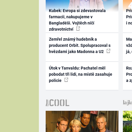
Kubek: Evropa si zdevastovala
Pri
farmacii, nakupujeme v
Pri
Bangladéši. Vojtěch ničí
i n
zdravotnictví
Zemřel známý hudebník a
Ma
producent Orbit. Spolupracoval s
vž
hvězdami jako Madonna a U2
já,
Útok v Tanvaldu: Pachatel měl
Ro
pobodat tři lidi, na místě zasahuje
Pr
policie
a 