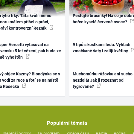
rtyho frky: Táta kvůli mému
Pěstujte brusinky! Na co je dobr
oru málem přišel o práci,
hořce kyselé červené ovoce?
práví kontroverzní Řezník
per Vercetti vyfasoval na
9 tipů s kostkami ledu: Vyhladí
vensku 5 let vězení, pak bude ze
zmačkané šaty i zalijí květiny
mě vyhoštěn
vý objev Kazmy? Blondýnka se s
Muchomůrku růžovku ani sucho
 vodí za ruce a fotí se na místě
nezdolá! Jak ji rozeznat od
ko Rosecká
tygrované?
Populární témata
Nejlepší horory
TV program
Změna času
Partie
Počasí