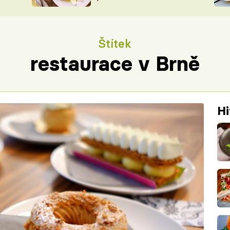
ŠÉFREDAK
VYCHYTÁVKY
SOUTĚŽ FR
NA NÁKUPECH
Štítek
ČASOPIS
restaurace v Brně
Hi