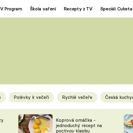
V Program
Škola vaření
Recepty z TV
Speciál: Cuketa
Polévky
Saláty
ČESKÁ KLASIKA
TĚSTOVIN
SILNÉ VÝVARY
SLADKÉ
KRÉMOVÉ
BEZMASÁ J
e
Polévky k večeři
Rychlé večeře
Česká kuchy
y
Tipy a triky
Novink
zy
Koprová omáčka -
jednoduchý recept na
poctivou klasiku
KAM ZA JÍDLEM
BLOG