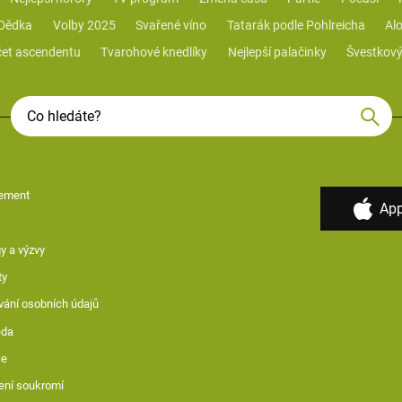
 Dědka
Volby 2025
Svařené víno
Tatarák podle Pohlreicha
Alo
et ascendentu
Tvarohové knedlíky
Nejlepší palačinky
Švestkový
ement
App
y a výzvy
ty
vání osobních údajů
ěda
ce
ení soukromí