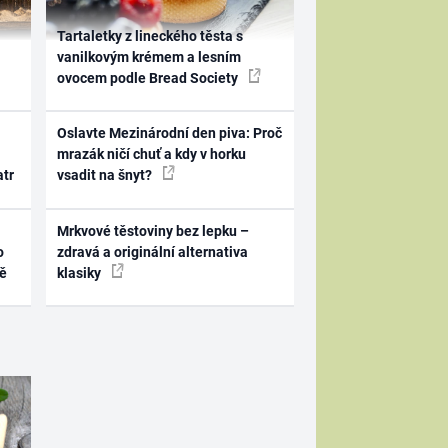
Tartaletky z lineckého těsta s
vanilkovým krémem a lesním
ovocem podle Bread Society
Oslavte Mezinárodní den piva: Proč
mrazák ničí chuť a kdy v horku
atr
vsadit na šnyt?
Mrkvové těstoviny bez lepku –
o
zdravá a originální alternativa
ně
klasiky