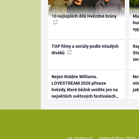
10 nejlepších dílů Hvězdné brány
Ma
hum
vy
TOP filmy a seriály podle mladých
Rap
diváků
Slo
ze
Nejen Robbie Williams.
No
LOVESTREAM 2026 přiveze
ním
hvězdy, které běžně uvidíte jen na
ja
největších světových festivalech
Jak zhubnout
Nejlepší filmy 2024