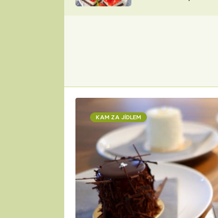
nepotřebujete troubu
ZDENĚK
ČESKO NA TALÍŘI
POHLREICH
KAROLÍNA,
JAROSLAV SAPÍK
DOMÁCÍ
KUCHAŘKA
KAROLÍNA
KAMBERSKÁ
KAM ZA JÍDLEM