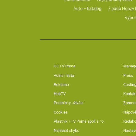
Auto – katalog
7 pádů Honzy
Výpoč
O FTV Prima
Manag
Volná místa
Press
Reklama
Casting
HbbTV
Kontak
Podmínky užívání
Zpraco
Cookies
Nápov
Vlastník FTV Prima spol. s r.o.
Redak
Nahlásit chybu
Nastav