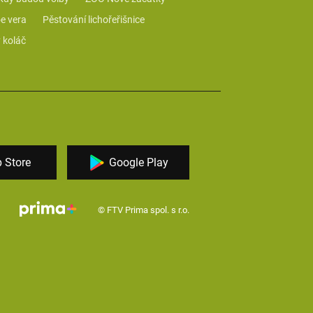
e vera
Pěstování lichořeřišnice
 koláč
 Store
Google Play
© FTV Prima spol. s r.o.