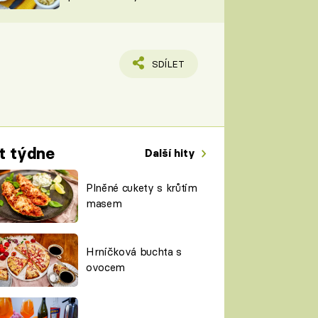
TORKY
ESH
SDÍLET
t týdne
Další hity
Plněné cukety s krůtím
masem
Hrníčková buchta s
ovocem