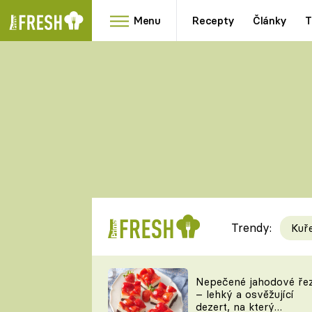
Menu
Recepty
Články
T
Oblíbené
Přílohy
recepty
HRANOLKY
HOUBY
KNEDLÍKY
DÝNĚ
KAŠE
RYCHLOVKY
Trendy:
Kuř
Populární
Videorecept
Nepečené jahodové ře
– lehký a osvěžující
kuchaři
dezert, na který
TEĎ VAŘÍ ŠÉF!