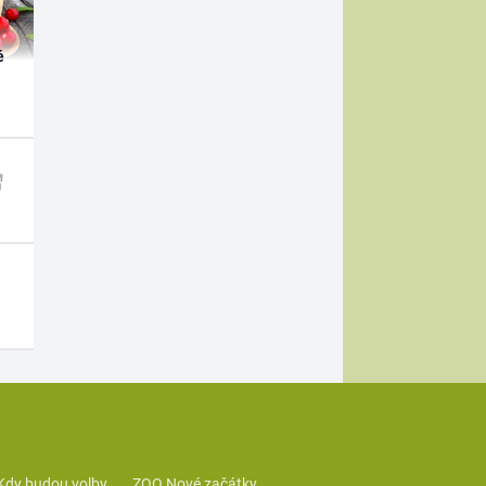
é
Kdy budou volby
ZOO Nové začátky